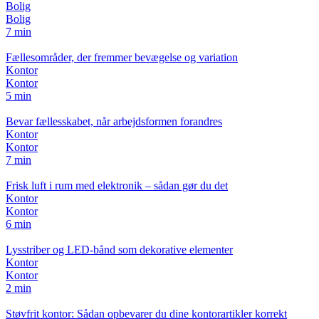
Bolig
Bolig
7 min
Fællesområder, der fremmer bevægelse og variation
Kontor
Kontor
5 min
Bevar fællesskabet, når arbejdsformen forandres
Kontor
Kontor
7 min
Frisk luft i rum med elektronik – sådan gør du det
Kontor
Kontor
6 min
Lysstriber og LED-bånd som dekorative elementer
Kontor
Kontor
2 min
Støvfrit kontor: Sådan opbevarer du dine kontorartikler korrekt