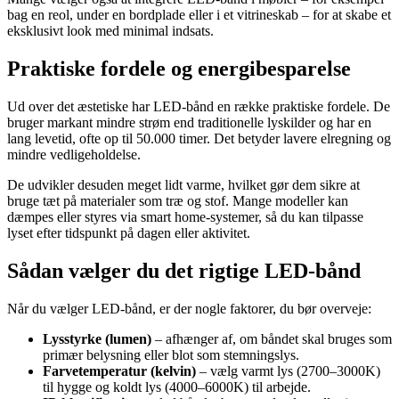
bag en reol, under en bordplade eller i et vitrineskab – for at skabe et
eksklusivt look med minimal indsats.
Praktiske fordele og energibesparelse
Ud over det æstetiske har LED-bånd en række praktiske fordele. De
bruger markant mindre strøm end traditionelle lyskilder og har en
lang levetid, ofte op til 50.000 timer. Det betyder lavere elregning og
mindre vedligeholdelse.
De udvikler desuden meget lidt varme, hvilket gør dem sikre at
bruge tæt på materialer som træ og stof. Mange modeller kan
dæmpes eller styres via smart home-systemer, så du kan tilpasse
lyset efter tidspunkt på dagen eller aktivitet.
Sådan vælger du det rigtige LED-bånd
Når du vælger LED-bånd, er der nogle faktorer, du bør overveje:
Lysstyrke (lumen)
– afhænger af, om båndet skal bruges som
primær belysning eller blot som stemningslys.
Farvetemperatur (kelvin)
– vælg varmt lys (2700–3000K)
til hygge og koldt lys (4000–6000K) til arbejde.