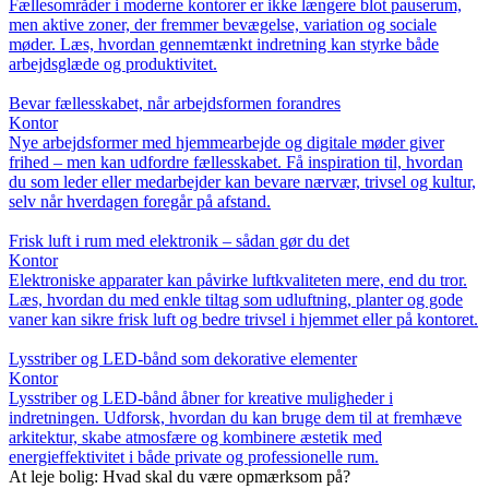
Fællesområder i moderne kontorer er ikke længere blot pauserum,
men aktive zoner, der fremmer bevægelse, variation og sociale
møder. Læs, hvordan gennemtænkt indretning kan styrke både
arbejdsglæde og produktivitet.
Bevar fællesskabet, når arbejdsformen forandres
Kontor
Nye arbejdsformer med hjemmearbejde og digitale møder giver
frihed – men kan udfordre fællesskabet. Få inspiration til, hvordan
du som leder eller medarbejder kan bevare nærvær, trivsel og kultur,
selv når hverdagen foregår på afstand.
Frisk luft i rum med elektronik – sådan gør du det
Kontor
Elektroniske apparater kan påvirke luftkvaliteten mere, end du tror.
Læs, hvordan du med enkle tiltag som udluftning, planter og gode
vaner kan sikre frisk luft og bedre trivsel i hjemmet eller på kontoret.
Lysstriber og LED-bånd som dekorative elementer
Kontor
Lysstriber og LED-bånd åbner for kreative muligheder i
indretningen. Udforsk, hvordan du kan bruge dem til at fremhæve
arkitektur, skabe atmosfære og kombinere æstetik med
energieffektivitet i både private og professionelle rum.
At leje bolig: Hvad skal du være opmærksom på?