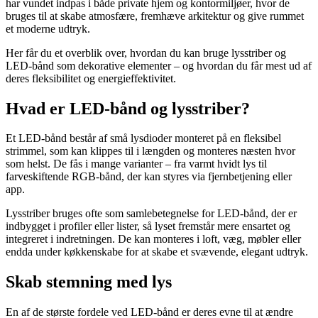
har vundet indpas i både private hjem og kontormiljøer, hvor de
bruges til at skabe atmosfære, fremhæve arkitektur og give rummet
et moderne udtryk.
Her får du et overblik over, hvordan du kan bruge lysstriber og
LED-bånd som dekorative elementer – og hvordan du får mest ud af
deres fleksibilitet og energieffektivitet.
Hvad er LED-bånd og lysstriber?
Et LED-bånd består af små lysdioder monteret på en fleksibel
strimmel, som kan klippes til i længden og monteres næsten hvor
som helst. De fås i mange varianter – fra varmt hvidt lys til
farveskiftende RGB-bånd, der kan styres via fjernbetjening eller
app.
Lysstriber bruges ofte som samlebetegnelse for LED-bånd, der er
indbygget i profiler eller lister, så lyset fremstår mere ensartet og
integreret i indretningen. De kan monteres i loft, væg, møbler eller
endda under køkkenskabe for at skabe et svævende, elegant udtryk.
Skab stemning med lys
En af de største fordele ved LED-bånd er deres evne til at ændre