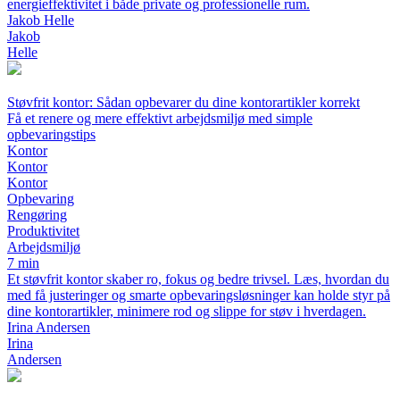
energieffektivitet i både private og professionelle rum.
Jakob Helle
Jakob
Helle
Støvfrit kontor: Sådan opbevarer du dine kontorartikler korrekt
Få et renere og mere effektivt arbejdsmiljø med simple
opbevaringstips
Kontor
Kontor
Kontor
Opbevaring
Rengøring
Produktivitet
Arbejdsmiljø
7 min
Et støvfrit kontor skaber ro, fokus og bedre trivsel. Læs, hvordan du
med få justeringer og smarte opbevaringsløsninger kan holde styr på
dine kontorartikler, minimere rod og slippe for støv i hverdagen.
Irina Andersen
Irina
Andersen