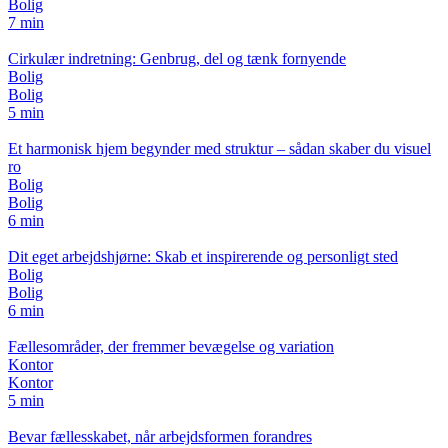
Bolig
7 min
Cirkulær indretning: Genbrug, del og tænk fornyende
Bolig
Bolig
5 min
Et harmonisk hjem begynder med struktur – sådan skaber du visuel
ro
Bolig
Bolig
6 min
Dit eget arbejdshjørne: Skab et inspirerende og personligt sted
Bolig
Bolig
6 min
Fællesområder, der fremmer bevægelse og variation
Kontor
Kontor
5 min
Bevar fællesskabet, når arbejdsformen forandres