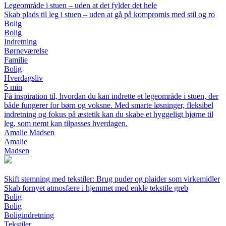
Legeområde i stuen – uden at det fylder det hele
Skab plads til leg i stuen – uden at gå på kompromis med stil og ro
Bolig
Bolig
Indretning
Børneværelse
Familie
Bolig
Hverdagsliv
5 min
Få inspiration til, hvordan du kan indrette et legeområde i stuen, der
både fungerer for børn og voksne. Med smarte løsninger, fleksibel
indretning og fokus på æstetik kan du skabe et hyggeligt hjørne til
leg, som nemt kan tilpasses hverdagen.
Amalie Madsen
Amalie
Madsen
Skift stemning med tekstiler: Brug puder og plaider som virkemidler
Skab fornyet atmosfære i hjemmet med enkle tekstile greb
Bolig
Bolig
Boligindretning
Tekstiler