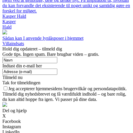
hjem ved at genbruge, dele og tænke nyt. Få inspiration til, hvordan
du kan forvandle det eksisterende til noget unikt og samtidig gøre en
forskel for miljøet.
Kasper Hald
Kasper
Hald
Sådan kan I anvende lynlåsposer i hjemmet
Villaindsats
Hold dig opdateret – tilmeld dig
Gode tips. Ingen spam. Bare brugbar viden – gratis.
Indtast din e-mail her
Tilmeld nu
Tak for tilmeldingen
Jeg accepterer hjemmesidens brugervilkår og persondatapolitik.
Tilmeld dig nyhedsbrevet og få værdifuldt indhold – og bare rolig,
du kan altid hoppe fra igen. Vi passer på dine data.
Del og hjælp
X
Facebook
Instagram
LinkedIn