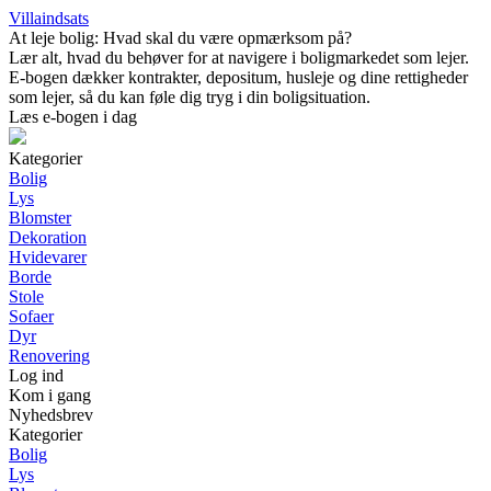
Villaindsats
At leje bolig: Hvad skal du være opmærksom på?
Lær alt, hvad du behøver for at navigere i boligmarkedet som lejer.
E-bogen dækker kontrakter, depositum, husleje og dine rettigheder
som lejer, så du kan føle dig tryg i din boligsituation.
Læs e-bogen i dag
Kategorier
Bolig
Lys
Blomster
Dekoration
Hvidevarer
Borde
Stole
Sofaer
Dyr
Renovering
Log ind
Kom i gang
Nyhedsbrev
Kategorier
Bolig
Lys