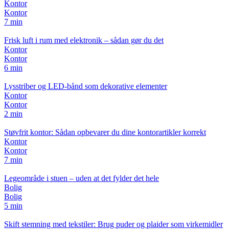
Kontor
Kontor
7 min
Frisk luft i rum med elektronik – sådan gør du det
Kontor
Kontor
6 min
Lysstriber og LED-bånd som dekorative elementer
Kontor
Kontor
2 min
Støvfrit kontor: Sådan opbevarer du dine kontorartikler korrekt
Kontor
Kontor
7 min
Legeområde i stuen – uden at det fylder det hele
Bolig
Bolig
5 min
Skift stemning med tekstiler: Brug puder og plaider som virkemidler