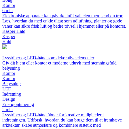
Bolig
Kontor
6 min
Elektroniske apparater kan påvirke luftkvaliteten mere, end du tror.
Læs, hvordan du med enkle tiltag som udluftning, planter og gode
vaner kan sikre frisk luft og bedre trivsel i hjemmet eller på kontoret.
Kasper Hald
Kasper
Hald
Lysstriber og LED-bånd som dekorative elementer
Giv dit hjem eller kontor et moderne udtryk med stemningsfuld
belysning
Kontor
Kontor
Belysning
LED
Indretning
Design
Energioptimering
2 min
Lysstriber og LED-bånd åbner for kreative muligheder i
indretningen. Udforsk, hvordan du kan bruge dem til at fremhæve
arkitektur, skabe atmosfære og kombinere æstetik med