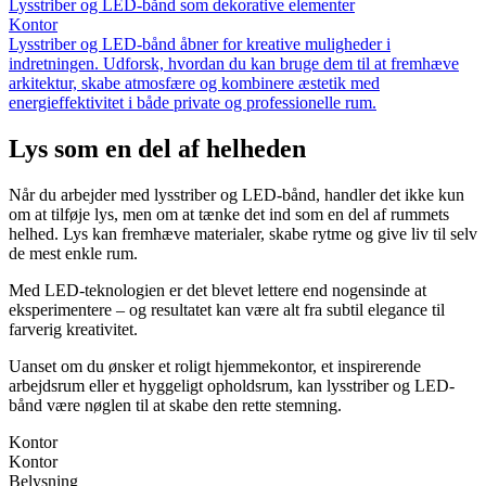
Lysstriber og LED-bånd som dekorative elementer
Kontor
Lysstriber og LED-bånd åbner for kreative muligheder i
indretningen. Udforsk, hvordan du kan bruge dem til at fremhæve
arkitektur, skabe atmosfære og kombinere æstetik med
energieffektivitet i både private og professionelle rum.
Lys som en del af helheden
Når du arbejder med lysstriber og LED-bånd, handler det ikke kun
om at tilføje lys, men om at tænke det ind som en del af rummets
helhed. Lys kan fremhæve materialer, skabe rytme og give liv til selv
de mest enkle rum.
Med LED-teknologien er det blevet lettere end nogensinde at
eksperimentere – og resultatet kan være alt fra subtil elegance til
farverig kreativitet.
Uanset om du ønsker et roligt hjemmekontor, et inspirerende
arbejdsrum eller et hyggeligt opholdsrum, kan lysstriber og LED-
bånd være nøglen til at skabe den rette stemning.
Kontor
Kontor
Belysning