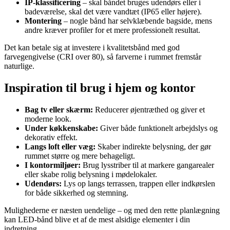
IP-klassificering
– skal båndet bruges udendørs eller i
badeværelse, skal det være vandtæt (IP65 eller højere).
Montering
– nogle bånd har selvklæbende bagside, mens
andre kræver profiler for et mere professionelt resultat.
Det kan betale sig at investere i kvalitetsbånd med god
farvegengivelse (CRI over 80), så farverne i rummet fremstår
naturlige.
Inspiration til brug i hjem og kontor
Bag tv eller skærm:
Reducerer øjentræthed og giver et
moderne look.
Under køkkenskabe:
Giver både funktionelt arbejdslys og
dekorativ effekt.
Langs loft eller væg:
Skaber indirekte belysning, der gør
rummet større og mere behageligt.
I kontormiljøer:
Brug lysstriber til at markere gangarealer
eller skabe rolig belysning i mødelokaler.
Udendørs:
Lys op langs terrassen, trappen eller indkørslen
for både sikkerhed og stemning.
Mulighederne er næsten uendelige – og med den rette planlægning
kan LED-bånd blive et af de mest alsidige elementer i din
indretning.