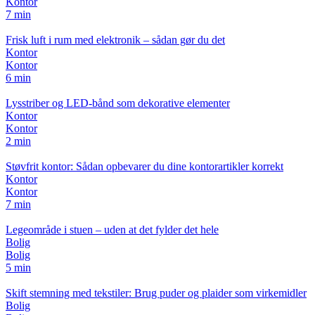
Kontor
7 min
Frisk luft i rum med elektronik – sådan gør du det
Kontor
Kontor
6 min
Lysstriber og LED-bånd som dekorative elementer
Kontor
Kontor
2 min
Støvfrit kontor: Sådan opbevarer du dine kontorartikler korrekt
Kontor
Kontor
7 min
Legeområde i stuen – uden at det fylder det hele
Bolig
Bolig
5 min
Skift stemning med tekstiler: Brug puder og plaider som virkemidler
Bolig