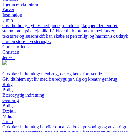
Hjemmedekoration
Farver
Inspiration
7 min
Giv din bolig nyt liv med puder, plaider og tæpper, der ændrer
stemningen på et øjeblik. Få idéer til, hvordan du med farver,
teksturer og sæsonskift kan skabe et personligt og harmonisk udtryk
– uden store investeringer.
Christian Jensen
Christian
Jensen
Cirkulær indretning: Genbrug, del og tænk fornyende
Giv dit hjem nyt liv med bæredygtige valg og kreativ genbrug
Bolig
Bolig
Bæredygtig indretning
Genbrug
Bolig
Design
Miljø
5 min
Cirkulær indretning handler om at skabe et personligt og ansvarligt