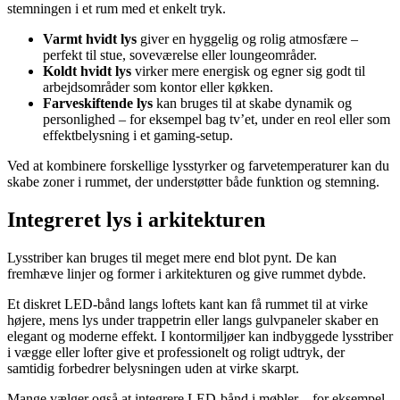
stemningen i et rum med et enkelt tryk.
Varmt hvidt lys
giver en hyggelig og rolig atmosfære –
perfekt til stue, soveværelse eller loungeområder.
Koldt hvidt lys
virker mere energisk og egner sig godt til
arbejdsområder som kontor eller køkken.
Farveskiftende lys
kan bruges til at skabe dynamik og
personlighed – for eksempel bag tv’et, under en reol eller som
effektbelysning i et gaming-setup.
Ved at kombinere forskellige lysstyrker og farvetemperaturer kan du
skabe zoner i rummet, der understøtter både funktion og stemning.
Integreret lys i arkitekturen
Lysstriber kan bruges til meget mere end blot pynt. De kan
fremhæve linjer og former i arkitekturen og give rummet dybde.
Et diskret LED-bånd langs loftets kant kan få rummet til at virke
højere, mens lys under trappetrin eller langs gulvpaneler skaber en
elegant og moderne effekt. I kontormiljøer kan indbyggede lysstriber
i vægge eller lofter give et professionelt og roligt udtryk, der
samtidig forbedrer belysningen uden at virke skarpt.
Mange vælger også at integrere LED-bånd i møbler – for eksempel