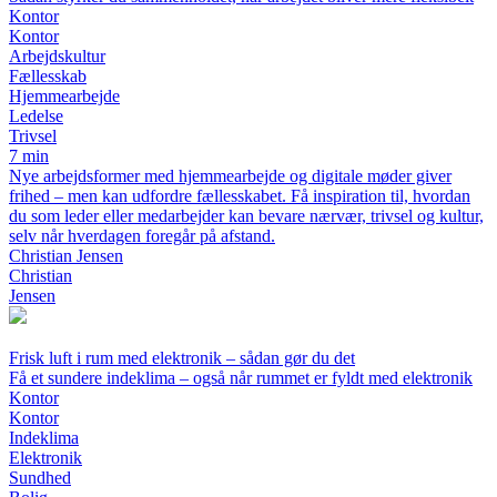
Kontor
Kontor
Arbejdskultur
Fællesskab
Hjemmearbejde
Ledelse
Trivsel
7 min
Nye arbejdsformer med hjemmearbejde og digitale møder giver
frihed – men kan udfordre fællesskabet. Få inspiration til, hvordan
du som leder eller medarbejder kan bevare nærvær, trivsel og kultur,
selv når hverdagen foregår på afstand.
Christian Jensen
Christian
Jensen
Frisk luft i rum med elektronik – sådan gør du det
Få et sundere indeklima – også når rummet er fyldt med elektronik
Kontor
Kontor
Indeklima
Elektronik
Sundhed