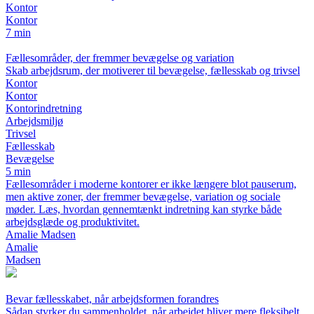
Kontor
Kontor
7 min
Fællesområder, der fremmer bevægelse og variation
Skab arbejdsrum, der motiverer til bevægelse, fællesskab og trivsel
Kontor
Kontor
Kontorindretning
Arbejdsmiljø
Trivsel
Fællesskab
Bevægelse
5 min
Fællesområder i moderne kontorer er ikke længere blot pauserum,
men aktive zoner, der fremmer bevægelse, variation og sociale
møder. Læs, hvordan gennemtænkt indretning kan styrke både
arbejdsglæde og produktivitet.
Amalie Madsen
Amalie
Madsen
Bevar fællesskabet, når arbejdsformen forandres
Sådan styrker du sammenholdet, når arbejdet bliver mere fleksibelt