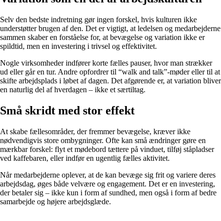
Selv den bedste indretning gør ingen forskel, hvis kulturen ikke
understøtter brugen af den. Det er vigtigt, at ledelsen og medarbejderne
sammen skaber en forståelse for, at bevægelse og variation ikke er
spildtid, men en investering i trivsel og effektivitet.
Nogle virksomheder indfører korte fælles pauser, hvor man strækker
ud eller går en tur. Andre opfordrer til “walk and talk”-møder eller til at
skifte arbejdsplads i løbet af dagen. Det afgørende er, at variation bliver
en naturlig del af hverdagen – ikke et særtiltag.
Små skridt med stor effekt
At skabe fællesområder, der fremmer bevægelse, kræver ikke
nødvendigvis store ombygninger. Ofte kan små ændringer gøre en
mærkbar forskel: flyt et mødebord tættere på vinduet, tilføj ståpladser
ved kaffebaren, eller indfør en ugentlig fælles aktivitet.
Når medarbejderne oplever, at de kan bevæge sig frit og variere deres
arbejdsdag, øges både velvære og engagement. Det er en investering,
der betaler sig – ikke kun i form af sundhed, men også i form af bedre
samarbejde og højere arbejdsglæde.