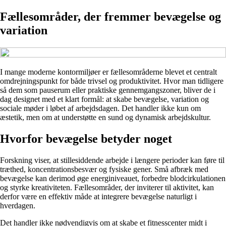
Fællesområder, der fremmer bevægelse og
variation
I mange moderne kontormiljøer er fællesområderne blevet et centralt
omdrejningspunkt for både trivsel og produktivitet. Hvor man tidligere
så dem som pauserum eller praktiske gennemgangszoner, bliver de i
dag designet med et klart formål: at skabe bevægelse, variation og
sociale møder i løbet af arbejdsdagen. Det handler ikke kun om
æstetik, men om at understøtte en sund og dynamisk arbejdskultur.
Hvorfor bevægelse betyder noget
Forskning viser, at stillesiddende arbejde i længere perioder kan føre til
træthed, koncentrationsbesvær og fysiske gener. Små afbræk med
bevægelse kan derimod øge energiniveauet, forbedre blodcirkulationen
og styrke kreativiteten. Fællesområder, der inviterer til aktivitet, kan
derfor være en effektiv måde at integrere bevægelse naturligt i
hverdagen.
Det handler ikke nødvendigvis om at skabe et fitnesscenter midt i