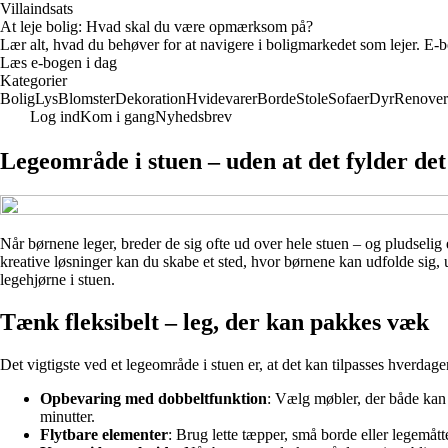
Villaindsats
At leje bolig: Hvad skal du være opmærksom på?
Lær alt, hvad du behøver for at navigere i boligmarkedet som lejer. E-bo
Læs e-bogen i dag
Kategorier
Bolig
Lys
Blomster
Dekoration
Hvidevarer
Borde
Stole
Sofaer
Dyr
Renover
Log ind
Kom i gang
Nyhedsbrev
Legeområde i stuen – uden at det fylder det
Når børnene leger, breder de sig ofte ud over hele stuen – og pludseli
kreative løsninger kan du skabe et sted, hvor børnene kan udfolde sig, u
legehjørne i stuen.
Tænk fleksibelt – leg, der kan pakkes væk
Det vigtigste ved et legeområde i stuen er, at det kan tilpasses hverd
Opbevaring med dobbeltfunktion
: Vælg møbler, der både kan 
minutter.
Flytbare elementer
: Brug lette tæpper, små borde eller legemåtte