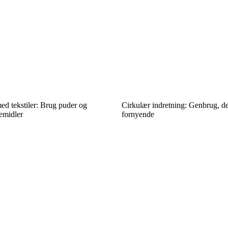
ed tekstiler: Brug puder og
Cirkulær indretning: Genbrug, d
emidler
fornyende