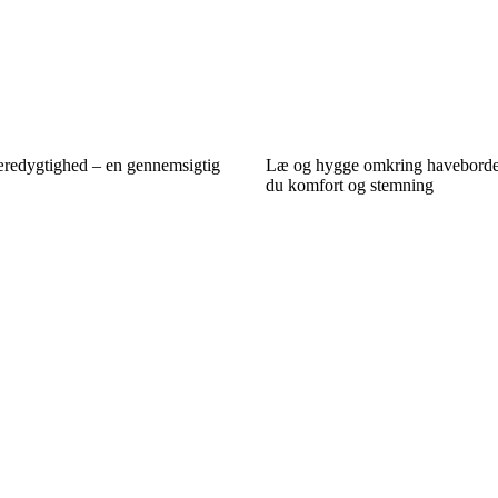
redygtighed – en gennemsigtig
Læ og hygge omkring havebordet
du komfort og stemning