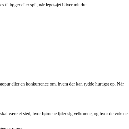
il bøger eller spil, når legetøjet bliver mindre.
t stopur eller en konkurrence om, hvem der kan rydde hurtigst op. Når
t skal være et sted, hvor børnene føler sig velkomne, og hvor de voksne
dagen er omme.