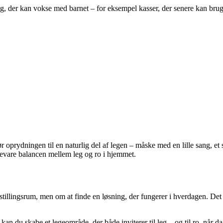
der kan vokse med barnet – for eksempel kasser, der senere kan bruges t
r oprydningen til en naturlig del af legen – måske med en lille sang, e
t bevare balancen mellem leg og ro i hjemmet.
udstillingsrum, men om at finde en løsning, der fungerer i hverdagen. De
an du skabe et legeområde, der både inviterer til leg – og til ro, når 