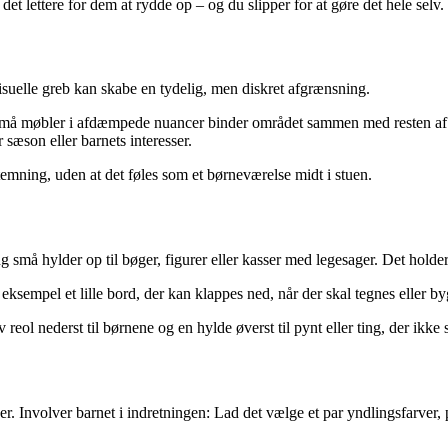
det lettere for dem at rydde op – og du slipper for at gøre det hele selv.
uelle greb kan skabe en tydelig, men diskret afgrænsning.
 små møbler i afdæmpede nuancer binder området sammen med resten af 
r sæson eller barnets interesser.
stemning, uden at det føles som et børneværelse midt i stuen.
 hylder op til bøger, figurer eller kasser med legesager. Det holder gu
 eksempel et lille bord, der kan klappes ned, når der skal tegnes eller by
v reol nederst til børnene og en hylde øverst til pynt eller ting, der ikke 
er. Involver barnet i indretningen: Lad det vælge et par yndlingsfarver, 