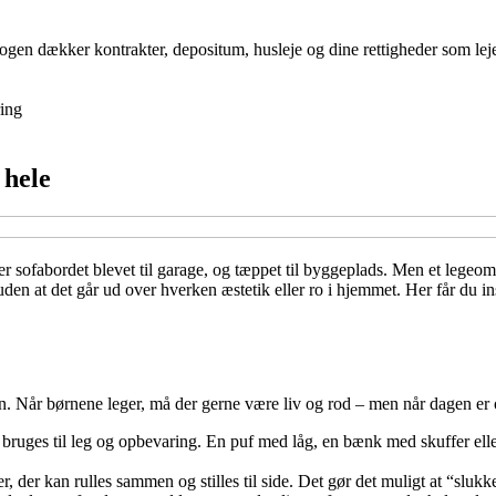
gen dækker kontrakter, depositum, husleje og dine rettigheder som lejer,
ing
 hele
g er sofabordet blevet til garage, og tæppet til byggeplads. Men et leg
den at det går ud over hverken æstetik eller ro i hjemmet. Her får du ins
agen. Når børnene leger, må der gerne være liv og rod – men når dagen e
bruges til leg og opbevaring. En puf med låg, en bænk med skuffer ell
r, der kan rulles sammen og stilles til side. Det gør det muligt at “slukk