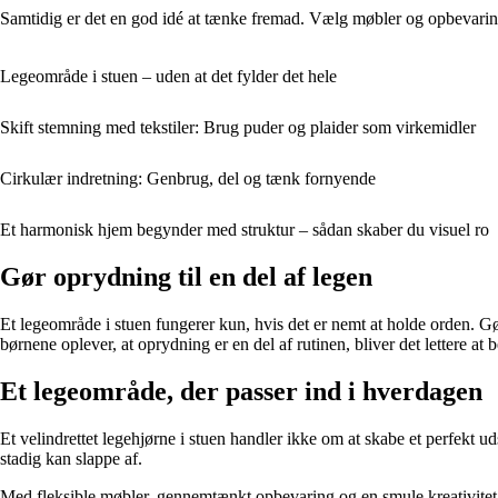
Samtidig er det en god idé at tænke fremad. Vælg møbler og opbevaring, 
Legeområde i stuen – uden at det fylder det hele
Skift stemning med tekstiler: Brug puder og plaider som virkemidler
Cirkulær indretning: Genbrug, del og tænk fornyende
Et harmonisk hjem begynder med struktur – sådan skaber du visuel ro
Gør oprydning til en del af legen
Et legeområde i stuen fungerer kun, hvis det er nemt at holde orden. Gø
børnene oplever, at oprydning er en del af rutinen, bliver det lettere a
Et legeområde, der passer ind i hverdagen
Et velindrettet legehjørne i stuen handler ikke om at skabe et perfekt 
stadig kan slappe af.
Med fleksible møbler, gennemtænkt opbevaring og en smule kreativitet k