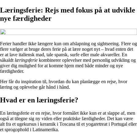
Læringsferie: Rejs med fokus på at udvikle
nye færdigheder
Ferier handler ikke længere kun om afslapning og sightseeing. Flere og
flere vælger at bruge deres ferie på at lære noget nyt – hvad enten det
er at lave italiensk mad, tale spansk, surfe eller male akvareller. En
såkaldt
læringsferie
kombinerer oplevelser med personlig udvikling og
giver dig mulighed for at komme hjem med både minder og nye
færdigheder.
Her får du inspiration til, hvordan du kan planlægge en rejse, hvor
læring og oplevelse går hånd i hånd.
Hvad er en læringsferie?
En læringsferie er en rejse, hvor formålet ikke kun er at slappe af, men
også at tilegne sig ny viden eller praktiske færdigheder. Det kan være
alt fra et ugekursus i keramik i Toscana til et yogaretreat i Portugal eller
et sprogophold i Latinamerika.