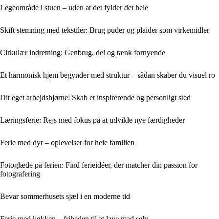
Legeområde i stuen – uden at det fylder det hele
Skift stemning med tekstiler: Brug puder og plaider som virkemidler
Cirkulær indretning: Genbrug, del og tænk fornyende
Et harmonisk hjem begynder med struktur – sådan skaber du visuel ro
Dit eget arbejdshjørne: Skab et inspirerende og personligt sted
Læringsferie: Rejs med fokus på at udvikle nye færdigheder
Ferie med dyr – oplevelser for hele familien
Fotoglæde på ferien: Find ferieidéer, der matcher din passion for
fotografering
Bevar sommerhusets sjæl i en moderne tid
Ferie med køkken – friheden til at lave mad selv