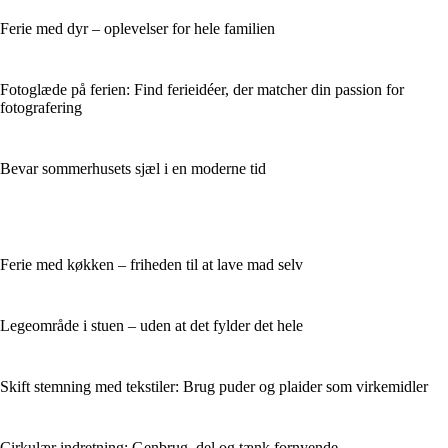
Ferie med dyr – oplevelser for hele familien
Fotoglæde på ferien: Find ferieidéer, der matcher din passion for
fotografering
Bevar sommerhusets sjæl i en moderne tid
Ferie med køkken – friheden til at lave mad selv
Legeområde i stuen – uden at det fylder det hele
Skift stemning med tekstiler: Brug puder og plaider som virkemidler
Cirkulær indretning: Genbrug, del og tænk fornyende