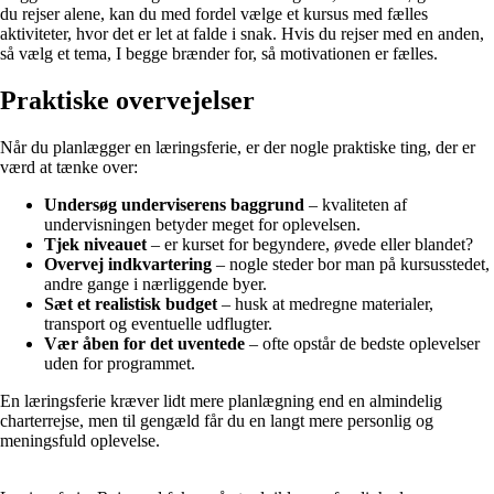
du rejser alene, kan du med fordel vælge et kursus med fælles
aktiviteter, hvor det er let at falde i snak. Hvis du rejser med en anden,
så vælg et tema, I begge brænder for, så motivationen er fælles.
Praktiske overvejelser
Når du planlægger en læringsferie, er der nogle praktiske ting, der er
værd at tænke over:
Undersøg underviserens baggrund
– kvaliteten af
undervisningen betyder meget for oplevelsen.
Tjek niveauet
– er kurset for begyndere, øvede eller blandet?
Overvej indkvartering
– nogle steder bor man på kursusstedet,
andre gange i nærliggende byer.
Sæt et realistisk budget
– husk at medregne materialer,
transport og eventuelle udflugter.
Vær åben for det uventede
– ofte opstår de bedste oplevelser
uden for programmet.
En læringsferie kræver lidt mere planlægning end en almindelig
charterrejse, men til gengæld får du en langt mere personlig og
meningsfuld oplevelse.