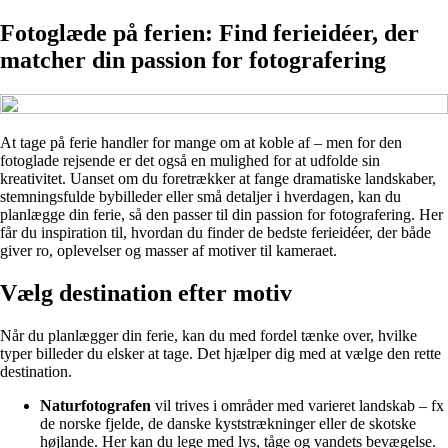
Fotoglæde på ferien: Find ferieidéer, der
matcher din passion for fotografering
At tage på ferie handler for mange om at koble af – men for den
fotoglade rejsende er det også en mulighed for at udfolde sin
kreativitet. Uanset om du foretrækker at fange dramatiske landskaber,
stemningsfulde bybilleder eller små detaljer i hverdagen, kan du
planlægge din ferie, så den passer til din passion for fotografering. Her
får du inspiration til, hvordan du finder de bedste ferieidéer, der både
giver ro, oplevelser og masser af motiver til kameraet.
Vælg destination efter motiv
Når du planlægger din ferie, kan du med fordel tænke over, hvilke
typer billeder du elsker at tage. Det hjælper dig med at vælge den rette
destination.
Naturfotografen
vil trives i områder med varieret landskab – fx
de norske fjelde, de danske kyststrækninger eller de skotske
højlande. Her kan du lege med lys, tåge og vandets bevægelse.