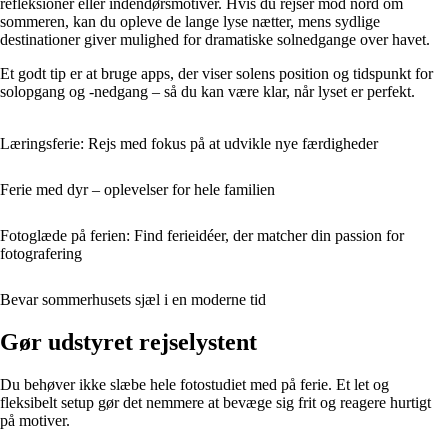
refleksioner eller indendørsmotiver. Hvis du rejser mod nord om
sommeren, kan du opleve de lange lyse nætter, mens sydlige
destinationer giver mulighed for dramatiske solnedgange over havet.
Et godt tip er at bruge apps, der viser solens position og tidspunkt for
solopgang og -nedgang – så du kan være klar, når lyset er perfekt.
Læringsferie: Rejs med fokus på at udvikle nye færdigheder
Ferie med dyr – oplevelser for hele familien
Fotoglæde på ferien: Find ferieidéer, der matcher din passion for
fotografering
Bevar sommerhusets sjæl i en moderne tid
Gør udstyret rejselystent
Du behøver ikke slæbe hele fotostudiet med på ferie. Et let og
fleksibelt setup gør det nemmere at bevæge sig frit og reagere hurtigt
på motiver.