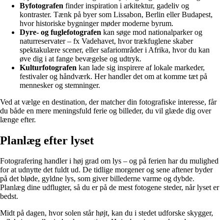
Byfotografen
finder inspiration i arkitektur, gadeliv og
kontraster. Tænk på byer som Lissabon, Berlin eller Budapest,
hvor historiske bygninger møder moderne byrum.
Dyre- og fuglefotografen
kan søge mod nationalparker og
naturreservater – fx Vadehavet, hvor trækfuglene skaber
spektakulære scener, eller safariområder i Afrika, hvor du kan
øve dig i at fange bevægelse og udtryk.
Kulturfotografen
kan lade sig inspirere af lokale markeder,
festivaler og håndværk. Her handler det om at komme tæt på
mennesker og stemninger.
Ved at vælge en destination, der matcher din fotografiske interesse, får
du både en mere meningsfuld ferie og billeder, du vil glæde dig over
længe efter.
Planlæg efter lyset
Fotografering handler i høj grad om lys – og på ferien har du mulighed
for at udnytte det fuldt ud. De tidlige morgener og sene aftener byder
på det bløde, gyldne lys, som giver billederne varme og dybde.
Planlæg dine udflugter, så du er på de mest fotogene steder, når lyset er
bedst.
Midt på dagen, hvor solen står højt, kan du i stedet udforske skygger,