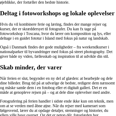
øjeblikke, der fortæller den bedste historie.
Deltag i fotoworkshops og lokale oplevelser
Hvis du vil kombinere ferie og læring, findes der mange rejser og
kurser, der er skræddersyet til fotografer. Du kan fx tage på
fotoworkshop i Toscana, hvor du lærer om komposition og lys, eller
deltage i en guidet fototur i Island med fokus på natur og landskab.
Også i Danmark findes der gode muligheder – fra weekendkurser i
nationalparker til byvandringer med fokus på street photography. Det
giver både ny viden, fællesskab og inspiration til at udvikle din stil.
Skab minder, der varer
Når ferien er slut, begynder en ny del af glæden: at bearbejde og dele
dine billeder. Brug tid på at udvælge de bedste, redigere dem nænsomt
og måske samle dem i en fotobog eller et digitalt galleri. Det er en
måde at genopleve rejsen på – og at dele dine oplevelser med andre.
Fotografering på ferien handler i sidste ende ikke kun om teknik, men
om at se verden med åbne øjne. Når du rejser med kameraet som
følgesvend, lærer du at opdage detaljer, stemninger og historier, du
ellers ville have overset. Og det er netop dér, fotoglæden bor.