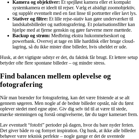
Kamera og objektiver:
Et spejlløst kamera eller et kompakt
systemkamera er ideelt til rejser. Vælg et alsidigt zoomobjektiv,
og supplér eventuelt med en fast linse til portrætter eller lavt lys.
Stativer og filtre:
Et lille rejse-stativ kan gøre underværker til
landskabsbilleder og natfotografering. Et polarisationsfilter kan
hjælpe med at fjerne genskin og gøre farverne mere mættede.
Backup og strøm:
Medbring ekstra hukommelseskort og
powerbank. Overvej at tage en lille harddisk eller bruge cloud-
lagring, så du ikke mister dine billeder, hvis uheldet er ude.
Husk, at det vigtigste udstyr er det, du faktisk får brugt. Et lettere setup
betyder ofte flere spontane billeder – og mindre stress.
Find balancen mellem oplevelse og
fotografering
Når man brænder for fotografering, kan det være fristende at se alt
gennem søgeren. Men nogle af de bedste billeder opstår, når du først
oplever stedet med egne øjne. Giv dig selv tid til at være til stede,
mærke stemningen og forstå omgivelserne, før du tager kameraet frem.
Lav eventuelt “fotofri” perioder på dagen, hvor du bare nyder ferien.
Det giver både ro og fornyet inspiration. Og husk, at ikke alle billeder
behøver være teknisk perfekte – nogle gange er det de uventede