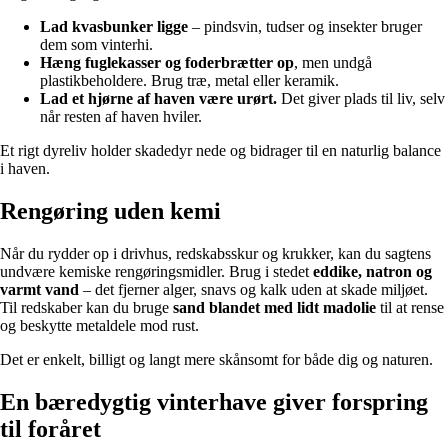
Lad kvasbunker ligge
– pindsvin, tudser og insekter bruger
dem som vinterhi.
Hæng fuglekasser og foderbrætter op
, men undgå
plastikbeholdere. Brug træ, metal eller keramik.
Lad et hjørne af haven være urørt.
Det giver plads til liv, selv
når resten af haven hviler.
Et rigt dyreliv holder skadedyr nede og bidrager til en naturlig balance
i haven.
Rengøring uden kemi
Når du rydder op i drivhus, redskabsskur og krukker, kan du sagtens
undvære kemiske rengøringsmidler. Brug i stedet
eddike, natron og
varmt vand
– det fjerner alger, snavs og kalk uden at skade miljøet.
Til redskaber kan du bruge
sand blandet med lidt madolie
til at rense
og beskytte metaldele mod rust.
Det er enkelt, billigt og langt mere skånsomt for både dig og naturen.
En bæredygtig vinterhave giver forspring
til foråret