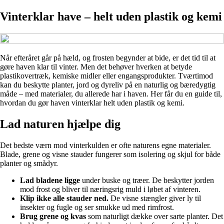
Vinterklar have – helt uden plastik og kemi
Når efteråret går på hæld, og frosten begynder at bide, er det tid til at
gøre haven klar til vinter. Men det behøver hverken at betyde
plastikovertræk, kemiske midler eller engangsprodukter. Tværtimod
kan du beskytte planter, jord og dyreliv på en naturlig og bæredygtig
måde – med materialer, du allerede har i haven. Her får du en guide til,
hvordan du gør haven vinterklar helt uden plastik og kemi.
Lad naturen hjælpe dig
Det bedste værn mod vinterkulden er ofte naturens egne materialer.
Blade, grene og visne stauder fungerer som isolering og skjul for både
planter og smådyr.
Lad bladene ligge
under buske og træer. De beskytter jorden
mod frost og bliver til næringsrig muld i løbet af vinteren.
Klip ikke alle stauder ned.
De visne stængler giver ly til
insekter og fugle og ser smukke ud med rimfrost.
Brug grene og kvas
som naturligt dække over sarte planter. Det