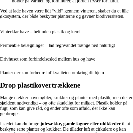
holder på varmen og forhindrer, at jorden fryser for hårdt.
Ved at lade haven være lidt “vild” gennem vinteren, skaber du et lille
økosystem, der både beskytter planterne og gavner biodiversiteten.
Vinterklar have – helt uden plastik og kemi
Permeable belægninger – lad regnvandet trænge ned naturligt
Drivhuset som forbindelsesled mellem hus og have
Planter der kan forbedre luftkvaliteten omkring dit hjem
Drop plastikovertrækkene
Mange dækker havemøbler, krukker og planter med plastik, men det er
sjældent nødvendigt – og ofte skadeligt for miljøet. Plastik holder på
fugt, som kan give råd, og ender ofte som affald, der ikke kan
genbruges.
I stedet kan du bruge
jutesække, gamle lagner eller uldklæder
til at
beskytte sarte planter og krukker. De tillader luft at cirkulere og kan