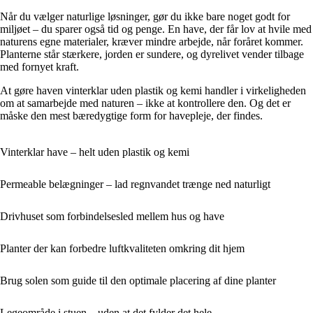
Når du vælger naturlige løsninger, gør du ikke bare noget godt for
miljøet – du sparer også tid og penge. En have, der får lov at hvile med
naturens egne materialer, kræver mindre arbejde, når foråret kommer.
Planterne står stærkere, jorden er sundere, og dyrelivet vender tilbage
med fornyet kraft.
At gøre haven vinterklar uden plastik og kemi handler i virkeligheden
om at samarbejde med naturen – ikke at kontrollere den. Og det er
måske den mest bæredygtige form for havepleje, der findes.
Vinterklar have – helt uden plastik og kemi
Permeable belægninger – lad regnvandet trænge ned naturligt
Drivhuset som forbindelsesled mellem hus og have
Planter der kan forbedre luftkvaliteten omkring dit hjem
Brug solen som guide til den optimale placering af dine planter
Legeområde i stuen – uden at det fylder det hele