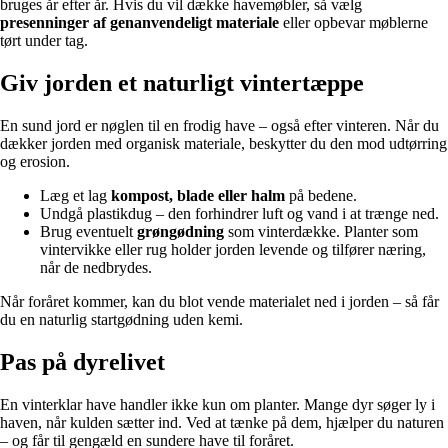
bruges år efter år. Hvis du vil dække havemøbler, så vælg
presenninger af genanvendeligt materiale
eller opbevar møblerne
tørt under tag.
Giv jorden et naturligt vintertæppe
En sund jord er nøglen til en frodig have – også efter vinteren. Når du
dækker jorden med organisk materiale, beskytter du den mod udtørring
og erosion.
Læg et lag
kompost, blade eller halm
på bedene.
Undgå plastikdug – den forhindrer luft og vand i at trænge ned.
Brug eventuelt
grøngødning
som vinterdække. Planter som
vintervikke eller rug holder jorden levende og tilfører næring,
når de nedbrydes.
Når foråret kommer, kan du blot vende materialet ned i jorden – så får
du en naturlig startgødning uden kemi.
Pas på dyrelivet
En vinterklar have handler ikke kun om planter. Mange dyr søger ly i
haven, når kulden sætter ind. Ved at tænke på dem, hjælper du naturen
– og får til gengæld en sundere have til foråret.