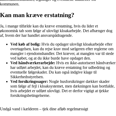
kommunen.
Kan man kræve erstatning?
Ja, i mange tilfælde kan du kræve erstatning, hvis du lider et
økonomisk tab som følge af ulovligt kloakarbejde. Det afhænger dog
af, hvem der har handlet ansvarspådragende.
Ved køb af bolig:
Hvis du opdager ulovligt kloakarbejde efter
overtagelsen, kan du rejse krav mod sælgeren efter reglerne om
mangler i ejendomshandler. Det kræver, at manglen var til stede
ved købet, og at du ikke burde have opdaget den.
Ved håndværkerarbejde:
Hvis en ikke-autoriseret håndværker
har udført arbejdet, kan du kræve erstatning for udbedring og
eventuelle følgeskader. Du kan også indgive klage til
Sikkerhedsstyrelsen.
Ved forsikringssager:
Nogle husforsikringer dækker skader
som følge af fejl i kloaksystemet, men dækningen kan bortfalde,
hvis arbejdet er udført ulovligt. Det er derfor vigtigt at tjekke
forsikringsbetingelserne.
Undgå vand i kælderen – tjek dine afløb regelmæssigt