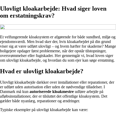
Ulovligt kloakarbejde: Hvad siger loven
om erstatningskrav?
Et velfungerende kloaksystem er afgørende for både sundhed, miljø og
ejendomsværdi. Men hvad sker der, hvis kloakarbejdet på din grund
viser sig at være udført ulovligt – og hvem hæfter for skaderne? Mange
boligejere opdager først problemerne, når der opstår tilstopninger,
oversvømmelser eller fugtskader. Her gennemgår vi, hvad loven siger
om ulovligt kloakarbejde, og hvordan du som ejer kan søge erstatning.
Hvad er ulovligt kloakarbejde?
Ulovligt kloakarbejde dækker over installationer eller reparationer, der
er udført uden autorisation eller uden de nødvendige tilladelser. I
Danmark må kun
autoriserede kloakmestre
udføre arbejde på
afløbsinstallationer, der er tilsluttet det offentlige kloaksystem. Det
gælder både nyanlæg, reparationer og ændringer.
Typiske eksempler på ulovligt kloakarbejde kan være: