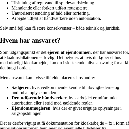
Tilslutning af regnvand til spildevandsledning.
Manglende eller forkert udført rottespærre.
Uautoriseret ændring af fald eller rørføring.
Arbejde udført af håndværkere uden autorisation.
Selv små fejl kan få store konsekvenser – både teknisk og juridisk.
Hvem har ansvaret?
Som udgangspunkt er det
ejeren af ejendommen
, der har ansvaret for,
at kloakinstallationen er lovlig. Det betyder, at hvis du køber et hus
med ulovligt kloakarbejde, kan du i sidste ende blive ansvarlig for at få
det bragt i orden.
Men ansvaret kan i visse tilfælde placeres hos andre:
Sælgeren
, hvis vedkommende kendte til ulovlighederne og
undlod at oplyse om dem.
Den udførende håndværker
, hvis arbejdet er udført uden
autorisation eller i strid med gældende regler.
Ejendomsmægleren
, hvis der er givet urigtige oplysninger i
salgsopstillingen.
Det er derfor vigtigt at få dokumentation for kloakarbejde – fx i form af
autorisationsnummer, tegninger og eventuelle tilladelser fra