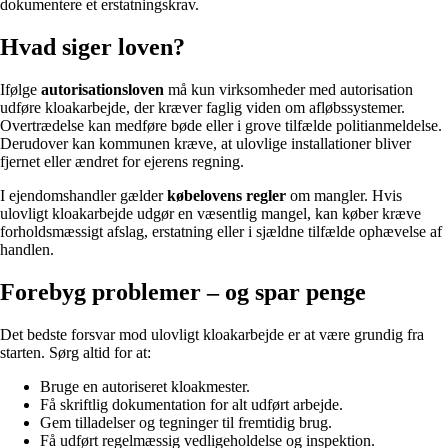
dokumentere et erstatningskrav.
Hvad siger loven?
Ifølge
autorisationsloven
må kun virksomheder med autorisation
udføre kloakarbejde, der kræver faglig viden om afløbssystemer.
Overtrædelse kan medføre bøde eller i grove tilfælde politianmeldelse.
Derudover kan kommunen kræve, at ulovlige installationer bliver
fjernet eller ændret for ejerens regning.
I ejendomshandler gælder
købelovens regler
om mangler. Hvis
ulovligt kloakarbejde udgør en væsentlig mangel, kan køber kræve
forholdsmæssigt afslag, erstatning eller i sjældne tilfælde ophævelse af
handlen.
Forebyg problemer – og spar penge
Det bedste forsvar mod ulovligt kloakarbejde er at være grundig fra
starten. Sørg altid for at:
Bruge en autoriseret kloakmester.
Få skriftlig dokumentation for alt udført arbejde.
Gem tilladelser og tegninger til fremtidig brug.
Få udført regelmæssig vedligeholdelse og inspektion.