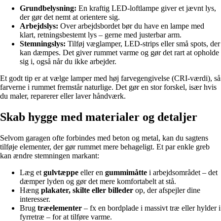
Grundbelysning:
En kraftig LED-loftlampe giver et jævnt lys,
der gør det nemt at orientere sig.
Arbejdslys:
Over arbejdsbordet bør du have en lampe med
klart, retningsbestemt lys – gerne med justerbar arm.
Stemningslys:
Tilføj væglamper, LED-strips eller små spots, der
kan dæmpes. Det giver rummet varme og gør det rart at opholde
sig i, også når du ikke arbejder.
Et godt tip er at vælge lamper med høj farvegengivelse (CRI-værdi), så
farverne i rummet fremstår naturlige. Det gør en stor forskel, især hvis
du maler, reparerer eller laver håndværk.
Skab hygge med materialer og detaljer
Selvom garagen ofte forbindes med beton og metal, kan du sagtens
tilføje elementer, der gør rummet mere behageligt. Et par enkle greb
kan ændre stemningen markant:
Læg et
gulvtæppe
eller en
gummimåtte
i arbejdsområdet – det
dæmper lyden og gør det mere komfortabelt at stå.
Hæng
plakater, skilte eller billeder
op, der afspejler dine
interesser.
Brug
træelementer
– fx en bordplade i massivt træ eller hylder i
fyrretræ – for at tilføre varme.