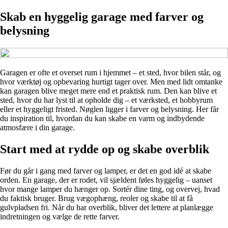
Skab en hyggelig garage med farver og
belysning
Garagen er ofte et overset rum i hjemmet – et sted, hvor bilen står, og
hvor værktøj og opbevaring hurtigt tager over. Men med lidt omtanke
kan garagen blive meget mere end et praktisk rum. Den kan blive et
sted, hvor du har lyst til at opholde dig – et værksted, et hobbyrum
eller et hyggeligt fristed. Nøglen ligger i farver og belysning. Her får
du inspiration til, hvordan du kan skabe en varm og indbydende
atmosfære i din garage.
Start med at rydde op og skabe overblik
Før du går i gang med farver og lamper, er det en god idé at skabe
orden. En garage, der er rodet, vil sjældent føles hyggelig – uanset
hvor mange lamper du hænger op. Sortér dine ting, og overvej, hvad
du faktisk bruger. Brug vægophæng, reoler og skabe til at få
gulvpladsen fri. Når du har overblik, bliver det lettere at planlægge
indretningen og vælge de rette farver.