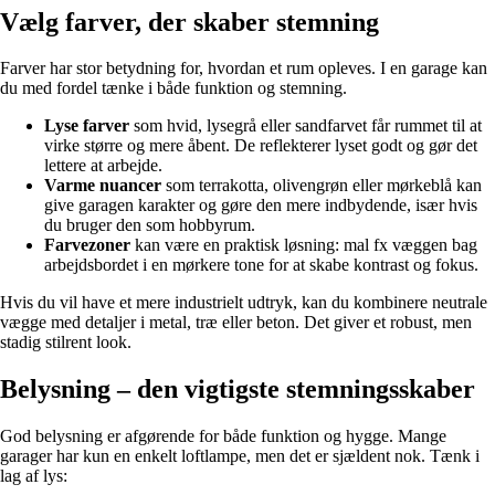
Vælg farver, der skaber stemning
Farver har stor betydning for, hvordan et rum opleves. I en garage kan
du med fordel tænke i både funktion og stemning.
Lyse farver
som hvid, lysegrå eller sandfarvet får rummet til at
virke større og mere åbent. De reflekterer lyset godt og gør det
lettere at arbejde.
Varme nuancer
som terrakotta, olivengrøn eller mørkeblå kan
give garagen karakter og gøre den mere indbydende, især hvis
du bruger den som hobbyrum.
Farvezoner
kan være en praktisk løsning: mal fx væggen bag
arbejdsbordet i en mørkere tone for at skabe kontrast og fokus.
Hvis du vil have et mere industrielt udtryk, kan du kombinere neutrale
vægge med detaljer i metal, træ eller beton. Det giver et robust, men
stadig stilrent look.
Belysning – den vigtigste stemningsskaber
God belysning er afgørende for både funktion og hygge. Mange
garager har kun en enkelt loftlampe, men det er sjældent nok. Tænk i
lag af lys: