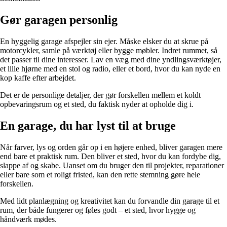
Gør garagen personlig
En hyggelig garage afspejler sin ejer. Måske elsker du at skrue på
motorcykler, samle på værktøj eller bygge møbler. Indret rummet, så
det passer til dine interesser. Lav en væg med dine yndlingsværktøjer,
et lille hjørne med en stol og radio, eller et bord, hvor du kan nyde en
kop kaffe efter arbejdet.
Det er de personlige detaljer, der gør forskellen mellem et koldt
opbevaringsrum og et sted, du faktisk nyder at opholde dig i.
En garage, du har lyst til at bruge
Når farver, lys og orden går op i en højere enhed, bliver garagen mere
end bare et praktisk rum. Den bliver et sted, hvor du kan fordybe dig,
slappe af og skabe. Uanset om du bruger den til projekter, reparationer
eller bare som et roligt fristed, kan den rette stemning gøre hele
forskellen.
Med lidt planlægning og kreativitet kan du forvandle din garage til et
rum, der både fungerer og føles godt – et sted, hvor hygge og
håndværk mødes.