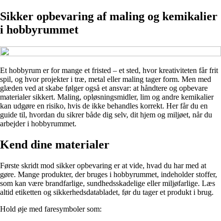
Sikker opbevaring af maling og kemikalier
i hobbyrummet
Et hobbyrum er for mange et fristed – et sted, hvor kreativiteten får frit
spil, og hvor projekter i træ, metal eller maling tager form. Men med
glæden ved at skabe følger også et ansvar: at håndtere og opbevare
materialer sikkert. Maling, opløsningsmidler, lim og andre kemikalier
kan udgøre en risiko, hvis de ikke behandles korrekt. Her får du en
guide til, hvordan du sikrer både dig selv, dit hjem og miljøet, når du
arbejder i hobbyrummet.
Kend dine materialer
Første skridt mod sikker opbevaring er at vide, hvad du har med at
gøre. Mange produkter, der bruges i hobbyrummet, indeholder stoffer,
som kan være brandfarlige, sundhedsskadelige eller miljøfarlige. Læs
altid etiketten og sikkerhedsdatabladet, før du tager et produkt i brug.
Hold øje med faresymboler som: