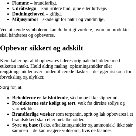
Flamme
– brandfarligt.
Udråbstegn
– kan irritere hud, øjne eller luftveje.
Dødningehoved
– giftigt.
Miljøsymbol
– skadeligt for natur og vandmiljø.
Ved at kende symbolerne kan du hurtigt vurdere, hvordan produktet
skal håndteres og opbevares.
Opbevar sikkert og adskilt
Kemikalier bør altid opbevares i deres originale beholdere med
etiketten intakt. Hæld aldrig maling, opløsningsmidler eller
rengøringsmidler over i uidentificerede flasker – det øger risikoen for
forveksling og ulykker.
Sørg for, at:
Beholderne er tætsluttende
, så dampe ikke slipper ud.
Produkterne står køligt og tørt
, væk fra direkte sollys og
varmekilder.
Brandfarlige væsker
som terpentin, sprit og lak opbevares i et
brandsikkert skab eller metalbeholder.
Syre og base
(f.eks. afkalkningsmidler og ammoniak) ikke står
sammen – de kan reagere voldsomt, hvis de blandes.