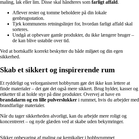
maling, lak eller lim. Disse skal håndteres som
farligt affald
.
Aflever rester og tomme beholdere på din lokale
genbrugsstation.
Tjek kommunens retningslinjer for, hvordan farligt affald skal
sorteres.
Undgå at opbevare gamle produkter, du ikke længere bruger –
de kan blive ustabile over tid.
Ved at bortskaffe korrekt beskytter du både miljøet og din egen
sikkerhed.
Skab et sikkert og inspirerende rum
Et ryddeligt og velorganiseret hobbyrum gør det ikke kun lettere at
finde materialer – det gør det også mere sikkert. Brug hylder, kasser og
etiketter til at holde styr på dine produkter. Overvej at have en
brandalarm og en lille pulverslukker
i rummet, hvis du arbejder med
brandfarlige materialer.
Når du tager sikkerheden alvorligt, kan du arbejde mere roligt og
koncentreret – og nyde glæden ved at skabe uden bekymringer.
Sikker opbevaring af maling og kemikalier i hobbyrummet