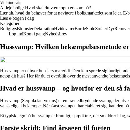
Villaindsats
At leje bolig: Hvad skal du være opmærksom på?
Lær alt, hvad du behøver for at navigere i boligmarkedet som lejer. E-bo
Læs e-bogen i dag
Kategorier
Bolig
Lys
Blomster
Dekoration
Hvidevarer
Borde
Stole
Sofaer
Dyr
Renover
Log ind
Kom i gang
Nyhedsbrev
Hussvamp: Hvilken bekæmpelsesmetode er be
Hussvamp er enhver husejers mareridt. Den kan sprede sig hurtigt, øde
netop dit hus? Her får du et overblik over de mest anvendte bekæmpels
Hvad er hussvamp – og hvorfor er den så fa
Hussvamp (Serpula lacrymans) er en trænedbrydende svamp, der trives i 
vanskelig at bekæmpe. Når først svampen har etableret sig, kan den på
Et typisk tegn på hussvamp er brunligt, sprødt træ, der smuldrer i lag, 
Første skridt: Find årsagen til fugten