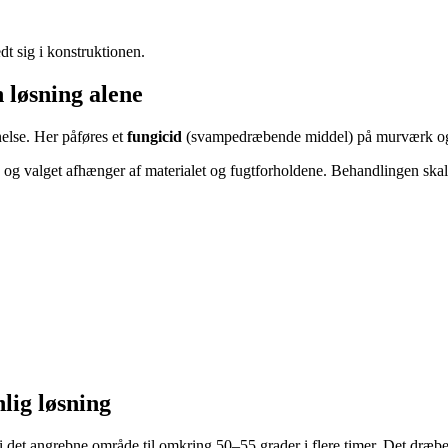
t sig i konstruktionen.
 løsning alene
else. Her påføres et
fungicid
(svampedræbende middel) på murværk og t
og valget afhænger af materialet og fugtforholdene. Behandlingen skal
lig løsning
 det angrebne område til omkring 50–55 grader i flere timer. Det dræ