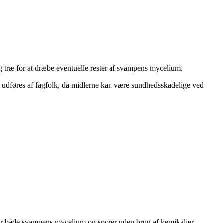
ræ for at dræbe eventuelle rester af svampens mycelium.
 udføres af fagfolk, da midlerne kan være sundhedsskadelige ved
ber både svampens mycelium og sporer uden brug af kemikalier.