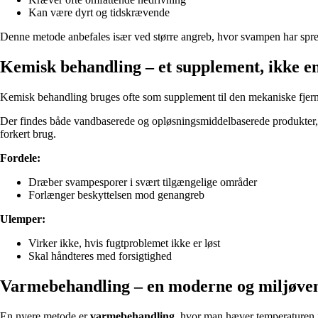
Kan være dyrt og tidskrævende
Denne metode anbefales især ved større angreb, hvor svampen har spred
Kemisk behandling – et supplement, ikke en
Kemisk behandling bruges ofte som supplement til den mekaniske fjern
Der findes både vandbaserede og opløsningsmiddelbaserede produkter, 
forkert brug.
Fordele:
Dræber svampesporer i svært tilgængelige områder
Forlænger beskyttelsen mod genangreb
Ulemper:
Virker ikke, hvis fugtproblemet ikke er løst
Skal håndteres med forsigtighed
Varmebehandling – en moderne og miljøven
En nyere metode er
varmebehandling
, hvor man hæver temperaturen i