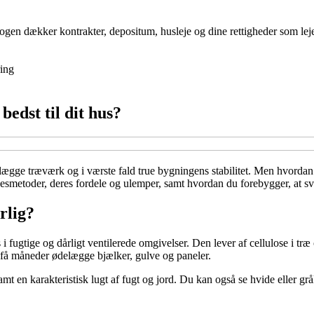
gen dækker kontrakter, depositum, husleje og dine rettigheder som lejer,
ing
dst til dit hus?
lægge træværk og i værste fald true bygningens stabilitet. Men hvordan
esmetoder, deres fordele og ulemper, samt hvordan du forebygger, at s
rlig?
fugtige og dårligt ventilerede omgivelser. Den lever af cellulose i tr
 få måneder ødelægge bjælker, gulve og paneler.
samt en karakteristisk lugt af fugt og jord. Du kan også se hvide eller g