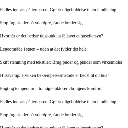
Fælles indsats på terrassen: Gør vedligeholdelse til en familieting
Stop fugtskader på yderdøre, før de breder sig
Hvornår er det bedste tidspunkt at få lavet et huseftersyn?
Legeområde i stuen – uden at det fylder det hele
Skift stemning med tekstiler: Brug puder og plaider som virkemidler
Hussvamp: Hvilken bekæmpelsesmetode er bedst til dit hus?
Fugt og temperatur – to nøglefaktorer i boligens komfort
Fælles indsats på terrassen: Gør vedligeholdelse til en familieting
Stop fugtskader på yderdøre, før de breder sig
Hvornår er det bedste tidspunkt at få lavet et huseftersyn?