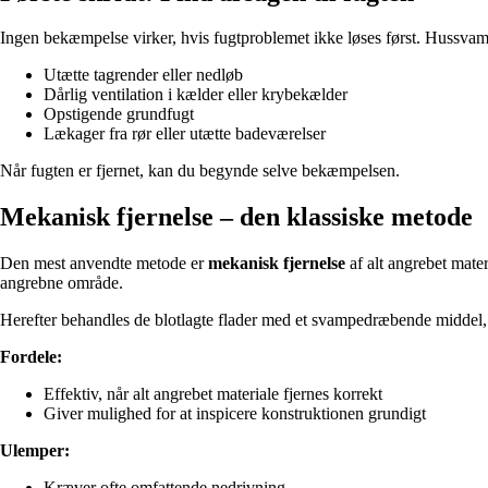
Ingen bekæmpelse virker, hvis fugtproblemet ikke løses først. Hussvamp op
Utætte tagrender eller nedløb
Dårlig ventilation i kælder eller krybekælder
Opstigende grundfugt
Lækager fra rør eller utætte badeværelser
Når fugten er fjernet, kan du begynde selve bekæmpelsen.
Mekanisk fjernelse – den klassiske metode
Den mest anvendte metode er
mekanisk fjernelse
af alt angrebet mater
angrebne område.
Herefter behandles de blotlagte flader med et svampedræbende middel, 
Fordele:
Effektiv, når alt angrebet materiale fjernes korrekt
Giver mulighed for at inspicere konstruktionen grundigt
Ulemper:
Kræver ofte omfattende nedrivning