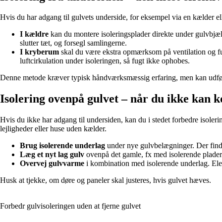
Hvis du har adgang til gulvets underside, for eksempel via en kælder el
I kældre
kan du montere isoleringsplader direkte under gulvbjæl
slutter tæt, og forsegl samlingerne.
I kryberum
skal du være ekstra opmærksom på ventilation og fugt
luftcirkulation under isoleringen, så fugt ikke ophobes.
Denne metode kræver typisk håndværksmæssig erfaring, men kan udføre
Isolering ovenpå gulvet – når du ikke kan 
Hvis du ikke har adgang til undersiden, kan du i stedet forbedre isoler
lejligheder eller huse uden kælder.
Brug isolerende underlag
under nye gulvbelægninger. Der find
Læg et nyt lag gulv
ovenpå det gamle, fx med isolerende plader
Overvej gulvvarme
i kombination med isolerende underlag. Elek
Husk at tjekke, om døre og paneler skal justeres, hvis gulvet hæves.
Forbedr gulvisoleringen uden at fjerne gulvet