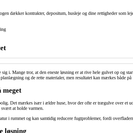
gen dækker kontrakter, depositum, husleje og dine rettigheder som lejer,
ing
et
ig i. Mange tror, at den eneste løsning er at rive hele gulvet op og star
dt planlægning og de rette materialer, men resultatet kan mærkes både 
å meget
 bolig. Det mærkes især i ældre huse, hvor der ofte er trægulve over et
 svært at holde varmen.
tur i rummet og kan samtidig reducere fugtproblemer, fordi overfladern
e løsning