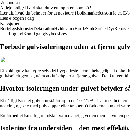
Villaindsats
At leje bolig: Hvad skal du være opmærksom på?
Lær alt, hvad du behøver for at navigere i boligmarkedet som lejer. E-bo
Læs e-bogen i dag
Kategorier
Bolig
Lys
Blomster
Dekoration
Hvidevarer
Borde
Stole
Sofaer
Dyr
Renover
Log ind
Kom i gang
Nyhedsbrev
Forbedr gulvisoleringen uden at fjerne gulv
Et koldt gulv kan gøre selv det hyggeligste hjem ubehageligt at opholde s
gulvisoleringen på, uden at du behøver at fjerne gulvet. Det kræver li
Hvorfor isoleringen under gulvet betyder s
Et dårligt isoleret gulv kan stå for op mod 10–15 % af varmetabet i en
nedefra, og selv med gulvtæpper eller tæpper på fødderne kan det være
En forbedret isolering mindsker varmetabet, giver en mere jævn tempera
Isolering fra undersiden – den mest effektiv