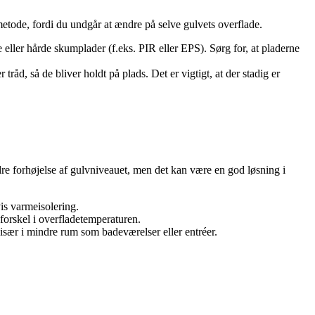
metode, fordi du undgår at ændre på selve gulvets overflade.
ller hårde skumplader (f.eks. PIR eller EPS). Sørg for, at pladerne
d, så de bliver holdt på plads. Det er vigtigt, at der stadig er
dre forhøjelse af gulvniveauet, men det kan være en god løsning i
is varmeisolering.
orskel i overfladetemperaturen.
især i mindre rum som badeværelser eller entréer.