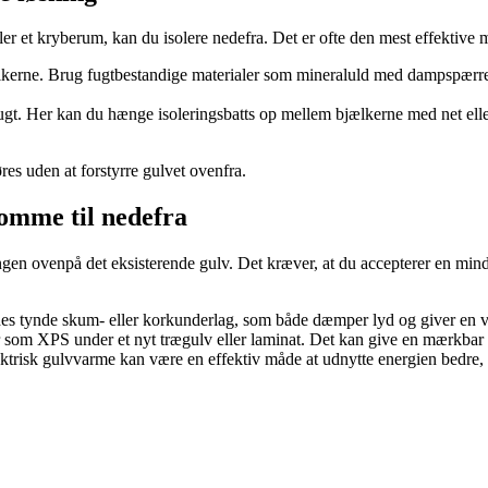
ler et kryberum, kan du isolere nedefra. Det er ofte den mest effektive 
kerne. Brug fugtbestandige materialer som mineraluld med dampspærre e
. Her kan du hænge isoleringsbatts op mellem bjælkerne med net eller trå
s uden at forstyrre gulvet ovenfra.
komme til nedefra
ingen ovenpå det eksisterende gulv. Det kræver, at du accepterer en min
es tynde skum- eller korkunderlag, som både dæmper lyd og giver en v
 som XPS under et nyt trægulv eller laminat. Det kan give en mærkbar f
trisk gulvvarme kan være en effektiv måde at udnytte energien bedre, 