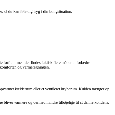
 så du kan føle dig tryg i din boligsituation.
te forfra – men der findes faktisk flere måder at forbedre
på komforten og varmeregningen.
 uopvarmet kælderrum eller et ventileret kryberum. Kulden trænger op
e bliver varmere og dermed mindre tilbøjelige til at danne kondens.