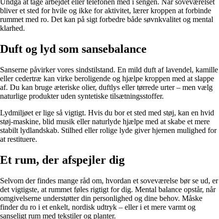
Undgå at tage arbejdet eller telefonen med i sengen. Når soveværelset
bliver et sted for hvile og ikke for aktivitet, lærer kroppen at forbinde
rummet med ro. Det kan på sigt forbedre både søvnkvalitet og mental
klarhed.
Duft og lyd som sansebalance
Sanserne påvirker vores sindstilstand. En mild duft af lavendel, kamille
eller cedertræ kan virke beroligende og hjælpe kroppen med at slappe
af. Du kan bruge æteriske olier, duftlys eller tørrede urter – men vælg
naturlige produkter uden syntetiske tilsætningsstoffer.
Lydmiljøet er lige så vigtigt. Hvis du bor et sted med støj, kan en hvid
støj-maskine, blid musik eller naturlyde hjælpe med at skabe et mere
stabilt lydlandskab. Stilhed eller rolige lyde giver hjernen mulighed for
at restituere.
Et rum, der afspejler dig
Selvom der findes mange råd om, hvordan et soveværelse bør se ud, er
det vigtigste, at rummet føles rigtigt for dig. Mental balance opstår, når
omgivelserne understøtter din personlighed og dine behov. Måske
finder du ro i et enkelt, nordisk udtryk – eller i et mere varmt og
sanseligt rum med tekstiler og planter.