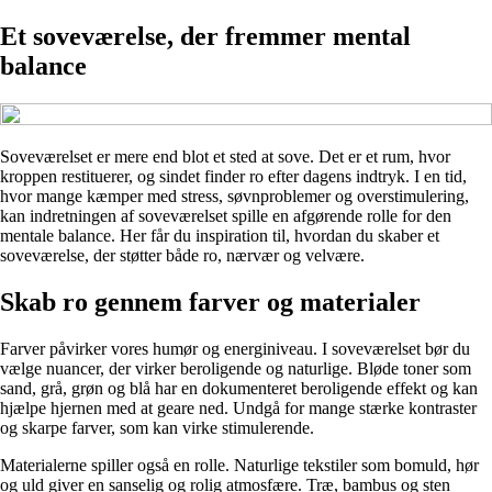
Et soveværelse, der fremmer mental
balance
Soveværelset er mere end blot et sted at sove. Det er et rum, hvor
kroppen restituerer, og sindet finder ro efter dagens indtryk. I en tid,
hvor mange kæmper med stress, søvnproblemer og overstimulering,
kan indretningen af soveværelset spille en afgørende rolle for den
mentale balance. Her får du inspiration til, hvordan du skaber et
soveværelse, der støtter både ro, nærvær og velvære.
Skab ro gennem farver og materialer
Farver påvirker vores humør og energiniveau. I soveværelset bør du
vælge nuancer, der virker beroligende og naturlige. Bløde toner som
sand, grå, grøn og blå har en dokumenteret beroligende effekt og kan
hjælpe hjernen med at geare ned. Undgå for mange stærke kontraster
og skarpe farver, som kan virke stimulerende.
Materialerne spiller også en rolle. Naturlige tekstiler som bomuld, hør
og uld giver en sanselig og rolig atmosfære. Træ, bambus og sten