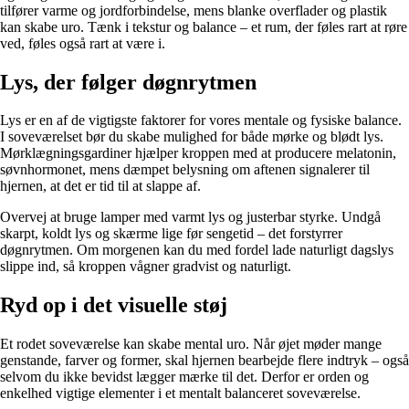
tilfører varme og jordforbindelse, mens blanke overflader og plastik
kan skabe uro. Tænk i tekstur og balance – et rum, der føles rart at røre
ved, føles også rart at være i.
Lys, der følger døgnrytmen
Lys er en af de vigtigste faktorer for vores mentale og fysiske balance.
I soveværelset bør du skabe mulighed for både mørke og blødt lys.
Mørklægningsgardiner hjælper kroppen med at producere melatonin,
søvnhormonet, mens dæmpet belysning om aftenen signalerer til
hjernen, at det er tid til at slappe af.
Overvej at bruge lamper med varmt lys og justerbar styrke. Undgå
skarpt, koldt lys og skærme lige før sengetid – det forstyrrer
døgnrytmen. Om morgenen kan du med fordel lade naturligt dagslys
slippe ind, så kroppen vågner gradvist og naturligt.
Ryd op i det visuelle støj
Et rodet soveværelse kan skabe mental uro. Når øjet møder mange
genstande, farver og former, skal hjernen bearbejde flere indtryk – også
selvom du ikke bevidst lægger mærke til det. Derfor er orden og
enkelhed vigtige elementer i et mentalt balanceret soveværelse.