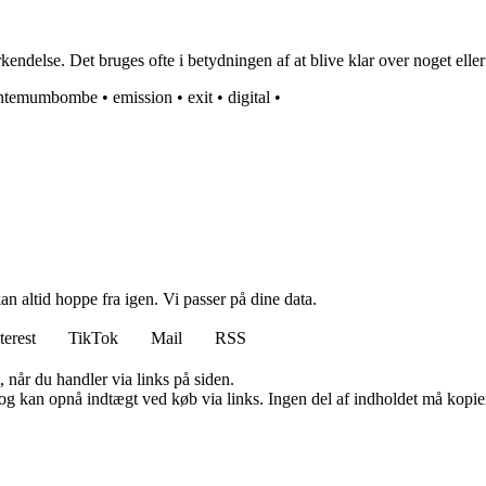
endelse. Det bruges ofte i betydningen af at blive klar over noget eller 
antemumbombe
•
emission
•
exit
•
digital
•
n altid hoppe fra igen. Vi passer på dine data.
terest
TikTok
Mail
RSS
 når du handler via links på siden.
og kan opnå indtægt ved køb via links. Ingen del af indholdet må kopiere