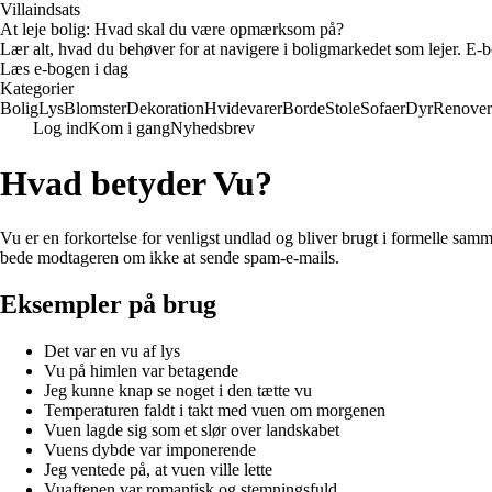
Villaindsats
At leje bolig: Hvad skal du være opmærksom på?
Lær alt, hvad du behøver for at navigere i boligmarkedet som lejer. E-bo
Læs e-bogen i dag
Kategorier
Bolig
Lys
Blomster
Dekoration
Hvidevarer
Borde
Stole
Sofaer
Dyr
Renover
Log ind
Kom i gang
Nyhedsbrev
Hvad betyder Vu?
Vu er en forkortelse for venligst undlad og bliver brugt i formelle s
bede modtageren om ikke at sende spam-e-mails.
Eksempler på brug
Det var en vu af lys
Vu på himlen var betagende
Jeg kunne knap se noget i den tætte vu
Temperaturen faldt i takt med vuen om morgenen
Vuen lagde sig som et slør over landskabet
Vuens dybde var imponerende
Jeg ventede på, at vuen ville lette
Vuaftenen var romantisk og stemningsfuld