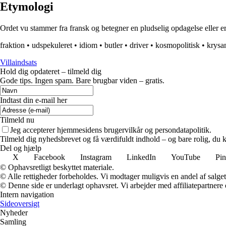
Etymologi
Ordet vu stammer fra fransk og betegner en pludselig opdagelse eller erk
fraktion
•
udspekuleret
•
idiom
•
butler
•
driver
•
kosmopolitisk
•
krys
Villaindsats
Hold dig opdateret – tilmeld dig
Gode tips. Ingen spam. Bare brugbar viden – gratis.
Indtast din e-mail her
Tilmeld nu
Jeg accepterer hjemmesidens brugervilkår og persondatapolitik.
Tilmeld dig nyhedsbrevet og få værdifuldt indhold – og bare rolig, du ka
Del og hjælp
X
Facebook
Instagram
LinkedIn
YouTube
Pin
© Ophavsretligt beskyttet materiale.
© Alle rettigheder forbeholdes. Vi modtager muligvis en andel af salget,
© Denne side er underlagt ophavsret. Vi arbejder med affiliatepartnere 
Intern navigation
Sideoversigt
Nyheder
Samling