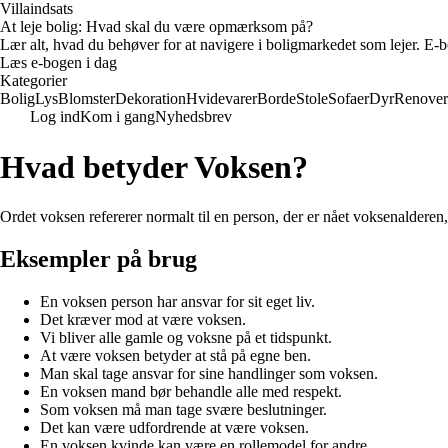
Villaindsats
At leje bolig: Hvad skal du være opmærksom på?
Lær alt, hvad du behøver for at navigere i boligmarkedet som lejer. E-bo
Læs e-bogen i dag
Kategorier
Bolig
Lys
Blomster
Dekoration
Hvidevarer
Borde
Stole
Sofaer
Dyr
Renover
Log ind
Kom i gang
Nyhedsbrev
Hvad betyder Voksen?
Ordet voksen refererer normalt til en person, der er nået voksenalderen,
Eksempler på brug
En voksen person har ansvar for sit eget liv.
Det kræver mod at være voksen.
Vi bliver alle gamle og voksne på et tidspunkt.
At være voksen betyder at stå på egne ben.
Man skal tage ansvar for sine handlinger som voksen.
En voksen mand bør behandle alle med respekt.
Som voksen må man tage svære beslutninger.
Det kan være udfordrende at være voksen.
En voksen kvinde kan være en rollemodel for andre.