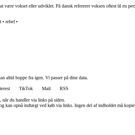
 være vokset eller udviklet. På dansk refererer voksen oftest til en per
t
•
rebel
•
n altid hoppe fra igen. Vi passer på dine data.
terest
TikTok
Mail
RSS
 når du handler via links på siden.
og kan opnå indtægt ved køb via links. Ingen del af indholdet må kopiere