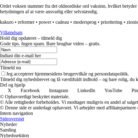
Ordet voksen stammer fra det oldnordiske ord vaksinn, hvilket betyder at
betydningen af at være ansvarlig eller selvstændig.
kakuro
•
reformer
•
power
•
cadeau
•
modersprog
•
prioritering
•
zionis
Villaindsats
Hold dig opdateret – tilmeld dig
Gode tips. Ingen spam. Bare brugbar viden – gratis.
Indtast din e-mail her
Tilmeld nu
Jeg accepterer hjemmesidens brugervilkår og persondatapolitik.
Tilmeld dig nyhedsbrevet og få værdifuldt indhold – og bare rolig, du ka
Del og hjælp
X
Facebook
Instagram
LinkedIn
YouTube
Pin
© Ophavsretligt beskyttet materiale.
© Alle rettigheder forbeholdes. Vi modtager muligvis en andel af salget,
© Denne side er underlagt ophavsret. Vi arbejder med affiliatepartnere 
Intern navigation
Sideoversigt
Nyheder
Samling
Nyhedssektion