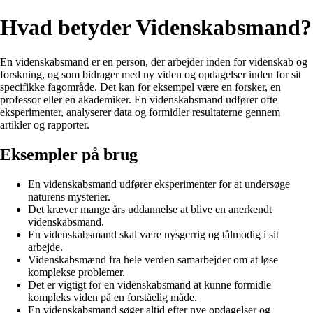
Hvad betyder Videnskabsmand?
En videnskabsmand er en person, der arbejder inden for videnskab og
forskning, og som bidrager med ny viden og opdagelser inden for sit
specifikke fagområde. Det kan for eksempel være en forsker, en
professor eller en akademiker. En videnskabsmand udfører ofte
eksperimenter, analyserer data og formidler resultaterne gennem
artikler og rapporter.
Eksempler på brug
En videnskabsmand udfører eksperimenter for at undersøge
naturens mysterier.
Det kræver mange års uddannelse at blive en anerkendt
videnskabsmand.
En videnskabsmand skal være nysgerrig og tålmodig i sit
arbejde.
Videnskabsmænd fra hele verden samarbejder om at løse
komplekse problemer.
Det er vigtigt for en videnskabsmand at kunne formidle
kompleks viden på en forståelig måde.
En videnskabsmand søger altid efter nye opdagelser og