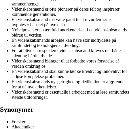
sammenhænge.
Videnskabsmænd er ofte pionerer på deres felt og inspirerer
kommende generationer.
En videnskabsmand må være parat til at revurdere sine
hypoteser baseret på nye data.
Nobelprisen er en ærefuld anerkendelse af en videnskabsmands
bidrag til verden.
En videnskabsmands arbejde kan have stor indflydelse på
samfundet og teknologiens udvikling.
For at blive en respekteret videnskabsmand kræves der både
talent og hårdt arbejde.
Videnskabsmænd bidrager til at forbedre vores forståelse af
verden omkring os.
En videnskabsmand skal kunne tænke kreativt og innovativt for
at løse komplekse problemer.
En videnskabsmands nysgerrighed og dedikation er afgørende
for at nå nye erkendelser.
Videnskabsmænd er essentielle i arbejdet med at løse samfundets
største udfordringer.
Synonymer
Forsker
Akademiker