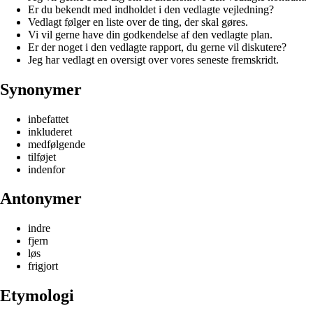
Er du bekendt med indholdet i den vedlagte vejledning?
Vedlagt følger en liste over de ting, der skal gøres.
Vi vil gerne have din godkendelse af den vedlagte plan.
Er der noget i den vedlagte rapport, du gerne vil diskutere?
Jeg har vedlagt en oversigt over vores seneste fremskridt.
Synonymer
inbefattet
inkluderet
medfølgende
tilføjet
indenfor
Antonymer
indre
fjern
løs
frigjort
Etymologi