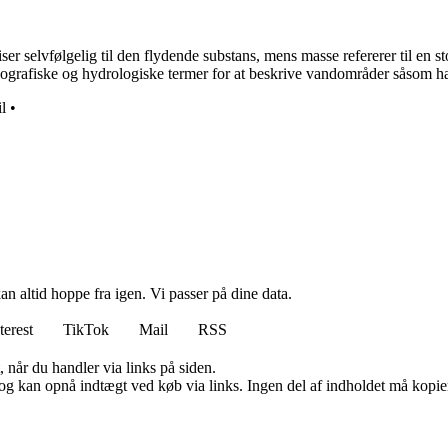
 selvfølgelig til den flydende substans, mens masse refererer til en 
ografiske og hydrologiske termer for at beskrive vandområder såsom have
il
•
n altid hoppe fra igen. Vi passer på dine data.
terest
TikTok
Mail
RSS
 når du handler via links på siden.
og kan opnå indtægt ved køb via links. Ingen del af indholdet må kopiere