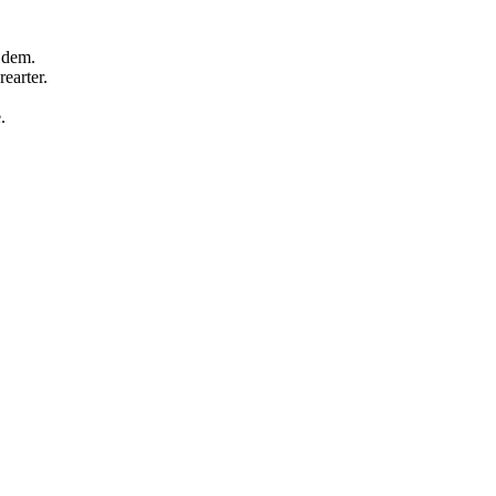
 dem.
earter.
.