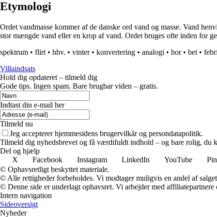
Etymologi
Ordet vandmasse kommer af de danske ord vand og masse. Vand henviser
stor mængde vand eller en krop af vand. Ordet bruges ofte inden for ge
spektrum
•
flirt
•
hhv.
•
vinter
•
konvertering
•
analogi
•
hor
•
bet
•
febr
Villaindsats
Hold dig opdateret – tilmeld dig
Gode tips. Ingen spam. Bare brugbar viden – gratis.
Indtast din e-mail her
Tilmeld nu
Jeg accepterer hjemmesidens brugervilkår og persondatapolitik.
Tilmeld dig nyhedsbrevet og få værdifuldt indhold – og bare rolig, du ka
Del og hjælp
X
Facebook
Instagram
LinkedIn
YouTube
Pin
© Ophavsretligt beskyttet materiale.
© Alle rettigheder forbeholdes. Vi modtager muligvis en andel af salget,
© Denne side er underlagt ophavsret. Vi arbejder med affiliatepartnere 
Intern navigation
Sideoversigt
Nyheder