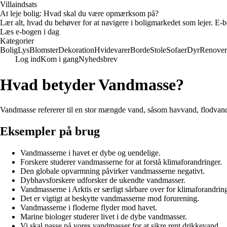
Villaindsats
At leje bolig: Hvad skal du være opmærksom på?
Lær alt, hvad du behøver for at navigere i boligmarkedet som lejer. E-bo
Læs e-bogen i dag
Kategorier
Bolig
Lys
Blomster
Dekoration
Hvidevarer
Borde
Stole
Sofaer
Dyr
Renover
Log ind
Kom i gang
Nyhedsbrev
Hvad betyder Vandmasse?
Vandmasse refererer til en stor mængde vand, såsom havvand, flodvand 
Eksempler på brug
Vandmasserne i havet er dybe og uendelige.
Forskere studerer vandmasserne for at forstå klimaforandringer.
Den globale opvarmning påvirker vandmasserne negativt.
Dybhavsforskere udforsker de ukendte vandmasser.
Vandmasserne i Arktis er særligt sårbare over for klimaforandring
Det er vigtigt at beskytte vandmasserne mod forurening.
Vandmasserne i floderne flyder mod havet.
Marine biologer studerer livet i de dybe vandmasser.
Vi skal passe på vores vandmasser for at sikre rent drikkevand.