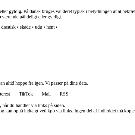
eller gyldig. På dansk bruges valideret typisk i betydningen af at bekr
 værende pålideligt eller gyldigt.
•
drastisk
•
skade
•
udu
•
hent
•
n altid hoppe fra igen. Vi passer på dine data.
terest
TikTok
Mail
RSS
 når du handler via links på siden.
og kan opnå indtægt ved køb via links. Ingen del af indholdet må kopiere