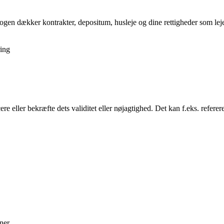
gen dækker kontrakter, depositum, husleje og dine rettigheder som lejer,
ing
re eller bekræfte dets validitet eller nøjagtighed. Det kan f.eks. referer
ner.