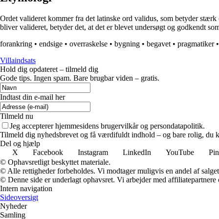
Ordet valideret kommer fra det latinske ord validus, som betyder stærk 
bliver valideret, betyder det, at det er blevet undersøgt og godkendt som
forankring
•
endsige
•
overraskelse
•
bygning
•
begavet
•
pragmatiker
Villaindsats
Hold dig opdateret – tilmeld dig
Gode tips. Ingen spam. Bare brugbar viden – gratis.
Indtast din e-mail her
Tilmeld nu
Jeg accepterer hjemmesidens brugervilkår og persondatapolitik.
Tilmeld dig nyhedsbrevet og få værdifuldt indhold – og bare rolig, du ka
Del og hjælp
X
Facebook
Instagram
LinkedIn
YouTube
Pin
© Ophavsretligt beskyttet materiale.
© Alle rettigheder forbeholdes. Vi modtager muligvis en andel af salget,
© Denne side er underlagt ophavsret. Vi arbejder med affiliatepartnere 
Intern navigation
Sideoversigt
Nyheder
Samling