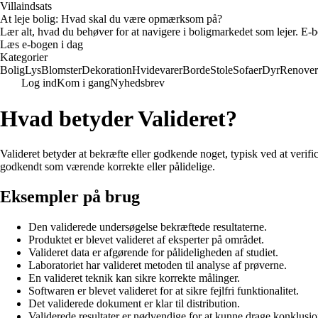
Villaindsats
At leje bolig: Hvad skal du være opmærksom på?
Lær alt, hvad du behøver for at navigere i boligmarkedet som lejer. E-bo
Læs e-bogen i dag
Kategorier
Bolig
Lys
Blomster
Dekoration
Hvidevarer
Borde
Stole
Sofaer
Dyr
Renover
Log ind
Kom i gang
Nyhedsbrev
Hvad betyder Valideret?
Valideret betyder at bekræfte eller godkende noget, typisk ved at verifice
godkendt som værende korrekte eller pålidelige.
Eksempler på brug
Den validerede undersøgelse bekræftede resultaterne.
Produktet er blevet valideret af eksperter på området.
Valideret data er afgørende for pålideligheden af studiet.
Laboratoriet har valideret metoden til analyse af prøverne.
En valideret teknik kan sikre korrekte målinger.
Softwaren er blevet valideret for at sikre fejlfri funktionalitet.
Det validerede dokument er klar til distribution.
Validerede resultater er nødvendige for at kunne drage konklusio