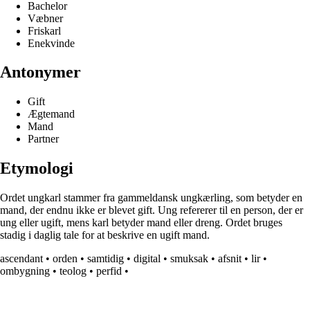
Bachelor
Væbner
Friskarl
Enekvinde
Antonymer
Gift
Ægtemand
Mand
Partner
Etymologi
Ordet ungkarl stammer fra gammeldansk ungkærling, som betyder en
mand, der endnu ikke er blevet gift. Ung refererer til en person, der er
ung eller ugift, mens karl betyder mand eller dreng. Ordet bruges
stadig i daglig tale for at beskrive en ugift mand.
ascendant
•
orden
•
samtidig
•
digital
•
smuksak
•
afsnit
•
lir
•
ombygning
•
teolog
•
perfid
•