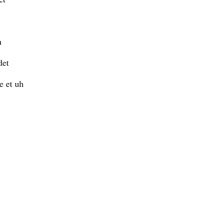
h
det
e et uh