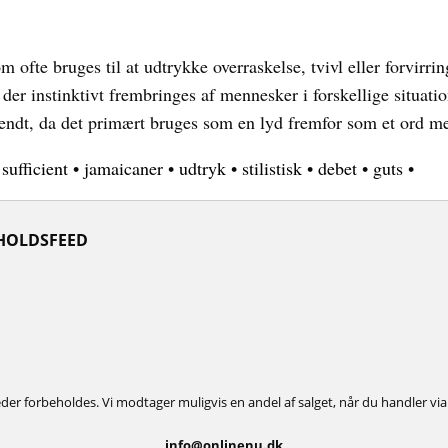
om ofte bruges til at udtrykke overraskelse, tvivl eller forvir
, der instinktivt frembringes af mennesker i forskellige situati
endt, da det primært bruges som en lyd fremfor som et ord me
•
sufficient
•
jamaicaner
•
udtryk
•
stilistisk
•
debet
•
guts
•
HOLDSFEED
eder forbeholdes. Vi modtager muligvis en andel af salget, når du handler via 
info@onlinenu.dk