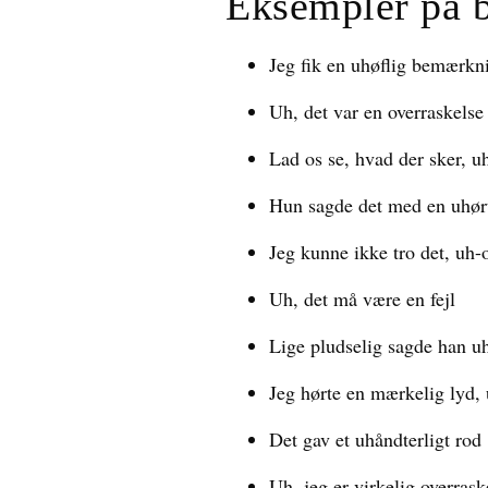
Eksempler på 
Jeg fik en uhøflig bemærkn
Uh, det var en overraskelse
Lad os se, hvad der sker, u
Hun sagde det med en uhør
Jeg kunne ikke tro det, uh-
Uh, det må være en fejl
Lige pludselig sagde han u
Jeg hørte en mærkelig lyd,
Det gav et uhåndterligt rod
Uh, jeg er virkelig overrask