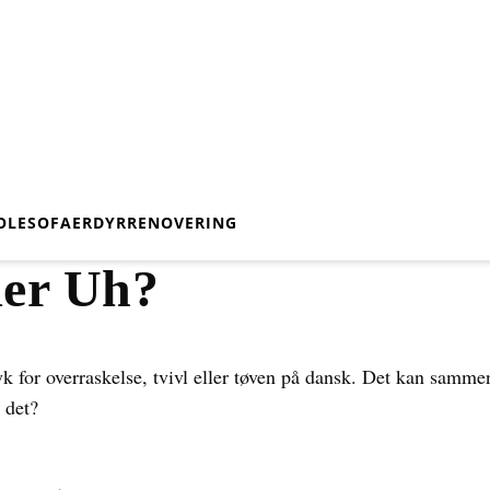
OLE
SOFAER
DYR
RENOVERING
der Uh?
k for overraskelse, tvivl eller tøven på dansk. Det kan samm
 det?