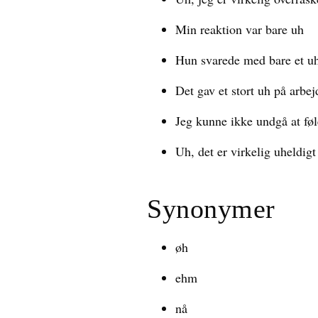
Min reaktion var bare uh
Hun svarede med bare et u
Det gav et stort uh på arbej
Jeg kunne ikke undgå at føl
Uh, det er virkelig uheldigt
Synonymer
øh
ehm
nå