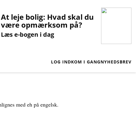
At leje bolig: Hvad skal du
være opmærksom på?
Læs e-bogen i dag
LOG IND
KOM I GANG
NYHEDSBREV
enlignes med eh på engelsk.