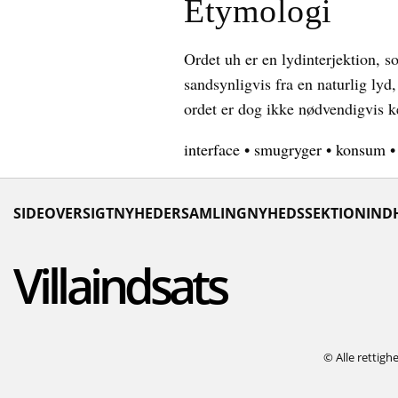
Etymologi
Ordet uh er en lydinterjektion, s
sandsynligvis fra en naturlig lyd
ordet er dog ikke nødvendigvis k
interface
•
smugryger
•
konsum
SIDEOVERSIGT
NYHEDER
SAMLING
NYHEDSSEKTION
IND
Villaindsats
© Alle rettigh