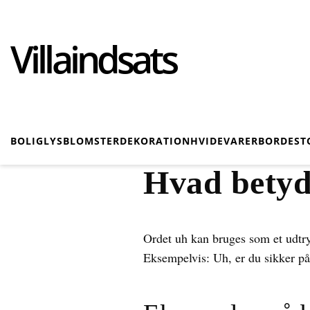
Villaindsats
BOLIG
LYS
BLOMSTER
DEKORATION
HVIDEVARER
BORDE
ST
Hvad bety
Ordet uh kan bruges som et udtry
Eksempelvis: Uh, er du sikker på