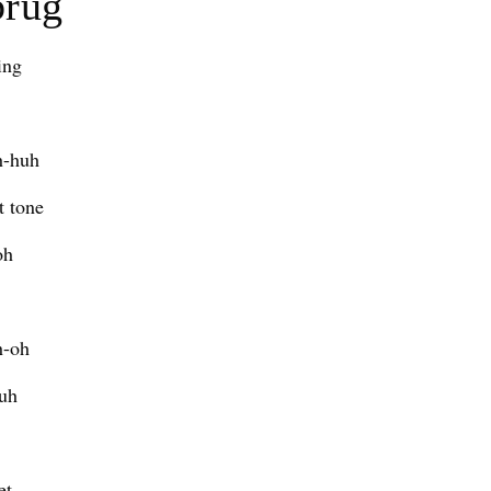
brug
ing
h-huh
t tone
oh
h-oh
 uh
et