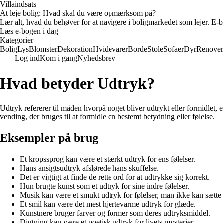
Villaindsats
At leje bolig: Hvad skal du være opmærksom på?
Lær alt, hvad du behøver for at navigere i boligmarkedet som lejer. E-bo
Læs e-bogen i dag
Kategorier
Bolig
Lys
Blomster
Dekoration
Hvidevarer
Borde
Stole
Sofaer
Dyr
Renover
Log ind
Kom i gang
Nyhedsbrev
Hvad betyder Udtryk?
Udtryk refererer til måden hvorpå noget bliver udtrykt eller formidlet,
vending, der bruges til at formidle en bestemt betydning eller følelse.
Eksempler på brug
Et kropssprog kan være et stærkt udtryk for ens følelser.
Hans ansigtsudtryk afslørede hans skuffelse.
Det er vigtigt at finde de rette ord for at udtrykke sig korrekt.
Hun brugte kunst som et udtryk for sine indre følelser.
Musik kan være et smukt udtryk for følelser, man ikke kan sætte 
Et smil kan være det mest hjertevarme udtryk for glæde.
Kunstnere bruger farver og former som deres udtryksmiddel.
Digtning kan være et poetisk udtryk for livets mysterier.