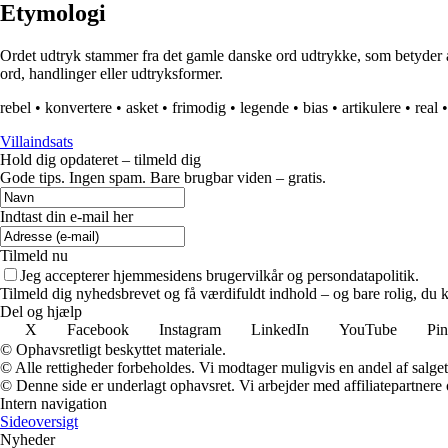
Etymologi
Ordet udtryk stammer fra det gamle danske ord udtrykke, som betyder a
ord, handlinger eller udtryksformer.
rebel
•
konvertere
•
asket
•
frimodig
•
legende
•
bias
•
artikulere
•
real
•
Villaindsats
Hold dig opdateret – tilmeld dig
Gode tips. Ingen spam. Bare brugbar viden – gratis.
Indtast din e-mail her
Tilmeld nu
Jeg accepterer hjemmesidens brugervilkår og persondatapolitik.
Tilmeld dig nyhedsbrevet og få værdifuldt indhold – og bare rolig, du ka
Del og hjælp
X
Facebook
Instagram
LinkedIn
YouTube
Pin
© Ophavsretligt beskyttet materiale.
© Alle rettigheder forbeholdes. Vi modtager muligvis en andel af salget,
© Denne side er underlagt ophavsret. Vi arbejder med affiliatepartnere 
Intern navigation
Sideoversigt
Nyheder