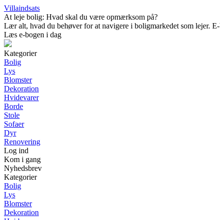
Villaindsats
At leje bolig: Hvad skal du være opmærksom på?
Lær alt, hvad du behøver for at navigere i boligmarkedet som lejer. E-b
Læs e-bogen i dag
Kategorier
Bolig
Lys
Blomster
Dekoration
Hvidevarer
Borde
Stole
Sofaer
Dyr
Renovering
Log ind
Kom i gang
Nyhedsbrev
Kategorier
Bolig
Lys
Blomster
Dekoration