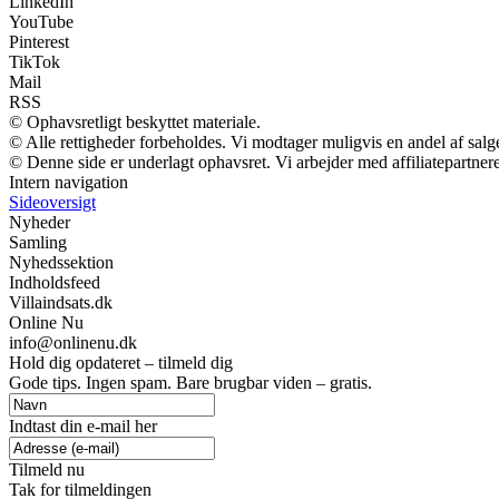
LinkedIn
YouTube
Pinterest
TikTok
Mail
RSS
© Ophavsretligt beskyttet materiale.
© Alle rettigheder forbeholdes. Vi modtager muligvis en andel af salge
© Denne side er underlagt ophavsret. Vi arbejder med affiliatepartnere
Intern navigation
Sideoversigt
Nyheder
Samling
Nyhedssektion
Indholdsfeed
Villaindsats.dk
Online Nu
info@onlinenu.dk
Hold dig opdateret – tilmeld dig
Gode tips. Ingen spam. Bare brugbar viden – gratis.
Indtast din e-mail her
Tilmeld nu
Tak for tilmeldingen