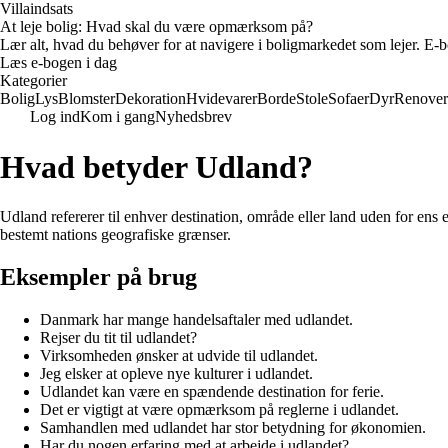
Villaindsats
At leje bolig: Hvad skal du være opmærksom på?
Lær alt, hvad du behøver for at navigere i boligmarkedet som lejer. E-bo
Læs e-bogen i dag
Kategorier
Bolig
Lys
Blomster
Dekoration
Hvidevarer
Borde
Stole
Sofaer
Dyr
Renover
Log ind
Kom i gang
Nyhedsbrev
Hvad betyder Udland?
Udland refererer til enhver destination, område eller land uden for ens eg
bestemt nations geografiske grænser.
Eksempler på brug
Danmark har mange handelsaftaler med udlandet.
Rejser du tit til udlandet?
Virksomheden ønsker at udvide til udlandet.
Jeg elsker at opleve nye kulturer i udlandet.
Udlandet kan være en spændende destination for ferie.
Det er vigtigt at være opmærksom på reglerne i udlandet.
Samhandlen med udlandet har stor betydning for økonomien.
Har du nogen erfaring med at arbejde i udlandet?