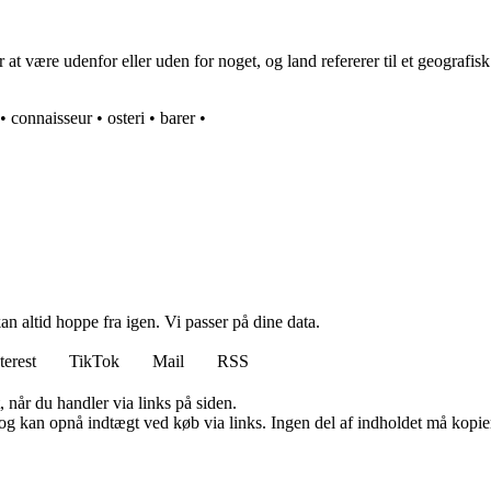
at være udenfor eller uden for noget, og land refererer til et geografi
•
connaisseur
•
osteri
•
barer
•
n altid hoppe fra igen. Vi passer på dine data.
terest
TikTok
Mail
RSS
 når du handler via links på siden.
og kan opnå indtægt ved køb via links. Ingen del af indholdet må kopiere