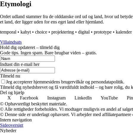
Etymologi
Ordet udland stammer fra de olddanske ord ud og land, hvor ud betyder 
et land, der ligger uden for ens eget land eller hjemland.
temporal
•
kahyt
•
choice
•
projektering
•
digital
•
prototype
•
kalender
Villaindsats
Hold dig opdateret – tilmeld dig
Gode tips. Ingen spam. Bare brugbar viden – gratis.
Indtast din e-mail her
Tilmeld nu
Jeg accepterer hjemmesidens brugervilkår og persondatapolitik.
Tilmeld dig nyhedsbrevet og få værdifuldt indhold – og bare rolig, du ka
Del og hjælp
X
Facebook
Instagram
LinkedIn
YouTube
Pin
© Ophavsretligt beskyttet materiale.
© Alle rettigheder forbeholdes. Vi modtager muligvis en andel af salget,
© Denne side er underlagt ophavsret. Vi arbejder med affiliatepartnere 
Intern navigation
Sideoversigt
Nyheder