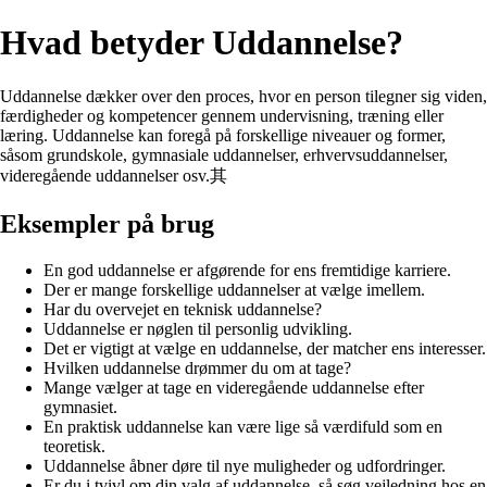
Hvad betyder Uddannelse?
Uddannelse dækker over den proces, hvor en person tilegner sig viden,
færdigheder og kompetencer gennem undervisning, træning eller
læring. Uddannelse kan foregå på forskellige niveauer og former,
såsom grundskole, gymnasiale uddannelser, erhvervsuddannelser,
videregående uddannelser osv.其
Eksempler på brug
En god uddannelse er afgørende for ens fremtidige karriere.
Der er mange forskellige uddannelser at vælge imellem.
Har du overvejet en teknisk uddannelse?
Uddannelse er nøglen til personlig udvikling.
Det er vigtigt at vælge en uddannelse, der matcher ens interesser.
Hvilken uddannelse drømmer du om at tage?
Mange vælger at tage en videregående uddannelse efter
gymnasiet.
En praktisk uddannelse kan være lige så værdifuld som en
teoretisk.
Uddannelse åbner døre til nye muligheder og udfordringer.
Er du i tvivl om din valg af uddannelse, så søg vejledning hos en