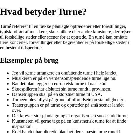
Hvad betyder Turne?
Turné refererer til en række planlagte optrædener eller forestillinger,
typisk udført af musikere, skuespillere eller andre kunstnere, der rejser
til forskellige steder eller scener for at optræde. En turné kan omfatte
flere koncerter, forestillinger eller begivenheder på forskellige steder i
en bestemt tidsperiode.
Eksempler på brug
Jeg vil gerne arrangere en omfattende turne i hele landet.
Musikeren er på en verdensomspændende turne lige nu.
Bandet planlægger en europæisk turne til næste år.
Skuespilleren har afsluttet sin turne rundt i provinsen.
Dansetruppen skal på en storstilet turne til USA.
Turneen blev aflyst på grund af uforudsete omstændigheder.
Teatergruppen er på turne og optræder på små scener landet
over.
Det kræver stor planlægning at organisere en succesfuld turne.
Kunstneren vil gerne tage på en kunstnerisk turne for at finde
inspiration.
Rockbandet har allerede planlagt deres næste turne rundt i