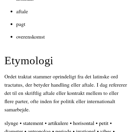
aftale
pagt
overenskomst
Etymologi
Ordet traktat stammer oprindeligt fra det latinske ord
tractatus, der betyder handling eller aftale. I dag refererer
det til en skriftlig aftale eller kontrakt mellem to eller
flere parter, ofte inden for politik eller internationalt
samarbejde.
slynge
•
statement
•
artikulere
•
horisontal
•
petit
•
diameter
•
antropolog
•
periode
•
irrationel
•
vibes
•