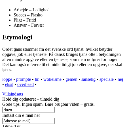
Arbejde – Ledighed
Succes – Fiasko
Pligt – Fritid
Ansvar – Fravær
Etymologi
Ordet tjans stammer fra det svenske ord tjänst, hvilket betyder
opgave, job eller tjeneste. På dansk bruges tjans ofte i betydningen
af en mindre opgave eller en tjeneste, som man udfører for nogen.
Det kan også referere til et midlertidigt job eller en opgave, der skal
løses.
loppe
•
prompte
•
hr.
•
wokeisme
•
gemen
•
sanselig
•
speciale
•
nej
•
eksil
•
overhead
•
Villaindsats
Hold dig opdateret – tilmeld dig
Gode tips. Ingen spam. Bare brugbar viden – gratis.
Indtast din e-mail her
Tilmeld nu