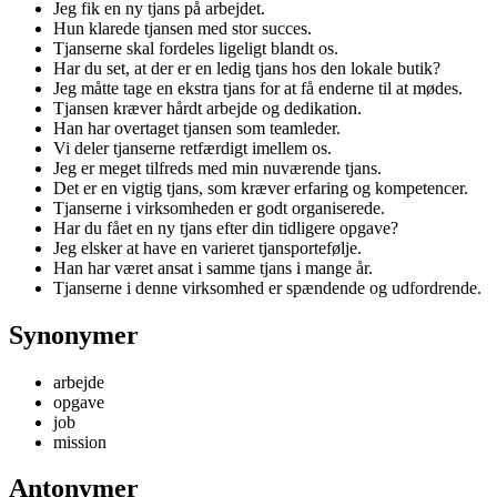
Jeg fik en ny tjans på arbejdet.
Hun klarede tjansen med stor succes.
Tjanserne skal fordeles ligeligt blandt os.
Har du set, at der er en ledig tjans hos den lokale butik?
Jeg måtte tage en ekstra tjans for at få enderne til at mødes.
Tjansen kræver hårdt arbejde og dedikation.
Han har overtaget tjansen som teamleder.
Vi deler tjanserne retfærdigt imellem os.
Jeg er meget tilfreds med min nuværende tjans.
Det er en vigtig tjans, som kræver erfaring og kompetencer.
Tjanserne i virksomheden er godt organiserede.
Har du fået en ny tjans efter din tidligere opgave?
Jeg elsker at have en varieret tjansportefølje.
Han har været ansat i samme tjans i mange år.
Tjanserne i denne virksomhed er spændende og udfordrende.
Synonymer
arbejde
opgave
job
mission
Antonymer