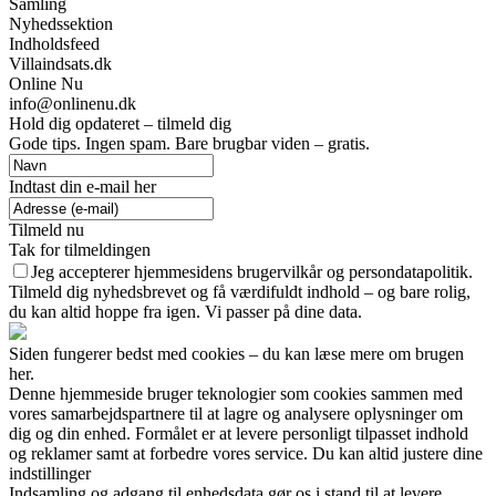
Samling
Nyhedssektion
Indholdsfeed
Villaindsats.dk
Online Nu
info@onlinenu.dk
Hold dig opdateret – tilmeld dig
Gode tips. Ingen spam. Bare brugbar viden – gratis.
Indtast din e-mail her
Tilmeld nu
Tak for tilmeldingen
Jeg accepterer hjemmesidens brugervilkår og persondatapolitik.
Tilmeld dig nyhedsbrevet og få værdifuldt indhold – og bare rolig,
du kan altid hoppe fra igen. Vi passer på dine data.
Siden fungerer bedst med cookies – du kan læse mere om brugen
her.
Denne hjemmeside bruger teknologier som cookies sammen med
vores samarbejdspartnere til at lagre og analysere oplysninger om
dig og din enhed. Formålet er at levere personligt tilpasset indhold
og reklamer samt at forbedre vores service. Du kan altid justere dine
indstillinger
Indsamling og adgang til enhedsdata gør os i stand til at levere