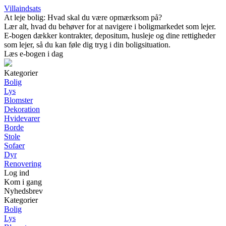
Villaindsats
At leje bolig: Hvad skal du være opmærksom på?
Lær alt, hvad du behøver for at navigere i boligmarkedet som lejer.
E-bogen dækker kontrakter, depositum, husleje og dine rettigheder
som lejer, så du kan føle dig tryg i din boligsituation.
Læs e-bogen i dag
Kategorier
Bolig
Lys
Blomster
Dekoration
Hvidevarer
Borde
Stole
Sofaer
Dyr
Renovering
Log ind
Kom i gang
Nyhedsbrev
Kategorier
Bolig
Lys