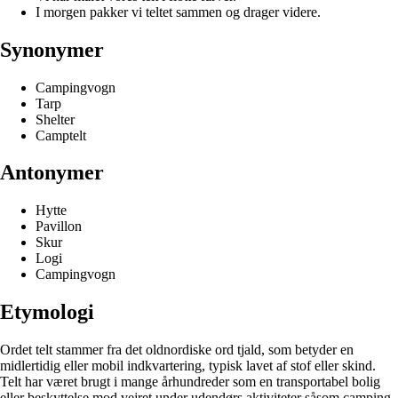
I morgen pakker vi teltet sammen og drager videre.
Synonymer
Campingvogn
Tarp
Shelter
Camptelt
Antonymer
Hytte
Pavillon
Skur
Logi
Campingvogn
Etymologi
Ordet telt stammer fra det oldnordiske ord tjald, som betyder en
midlertidig eller mobil indkvartering, typisk lavet af stof eller skind.
Telt har været brugt i mange århundreder som en transportabel bolig
eller beskyttelse mod vejret under udendørs aktiviteter såsom camping