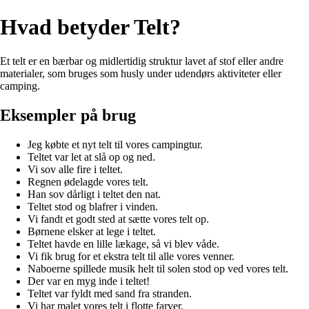
Hvad betyder Telt?
Et telt er en bærbar og midlertidig struktur lavet af stof eller andre
materialer, som bruges som husly under udendørs aktiviteter eller
camping.
Eksempler på brug
Jeg købte et nyt telt til vores campingtur.
Teltet var let at slå op og ned.
Vi sov alle fire i teltet.
Regnen ødelagde vores telt.
Han sov dårligt i teltet den nat.
Teltet stod og blafrer i vinden.
Vi fandt et godt sted at sætte vores telt op.
Børnene elsker at lege i teltet.
Teltet havde en lille lækage, så vi blev våde.
Vi fik brug for et ekstra telt til alle vores venner.
Naboerne spillede musik helt til solen stod op ved vores telt.
Der var en myg inde i teltet!
Teltet var fyldt med sand fra stranden.
Vi har malet vores telt i flotte farver.