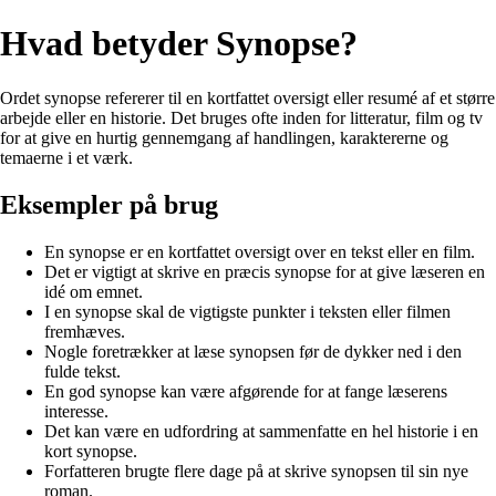
Hvad betyder Synopse?
Ordet synopse refererer til en kortfattet oversigt eller resumé af et større
arbejde eller en historie. Det bruges ofte inden for litteratur, film og tv
for at give en hurtig gennemgang af handlingen, karaktererne og
temaerne i et værk.
Eksempler på brug
En synopse er en kortfattet oversigt over en tekst eller en film.
Det er vigtigt at skrive en præcis synopse for at give læseren en
idé om emnet.
I en synopse skal de vigtigste punkter i teksten eller filmen
fremhæves.
Nogle foretrækker at læse synopsen før de dykker ned i den
fulde tekst.
En god synopse kan være afgørende for at fange læserens
interesse.
Det kan være en udfordring at sammenfatte en hel historie i en
kort synopse.
Forfatteren brugte flere dage på at skrive synopsen til sin nye
roman.