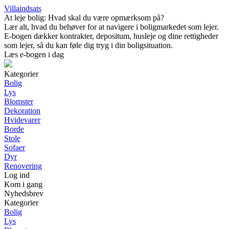
Villaindsats
At leje bolig: Hvad skal du være opmærksom på?
Lær alt, hvad du behøver for at navigere i boligmarkedet som lejer.
E-bogen dækker kontrakter, depositum, husleje og dine rettigheder
som lejer, så du kan føle dig tryg i din boligsituation.
Læs e-bogen i dag
Kategorier
Bolig
Lys
Blomster
Dekoration
Hvidevarer
Borde
Stole
Sofaer
Dyr
Renovering
Log ind
Kom i gang
Nyhedsbrev
Kategorier
Bolig
Lys