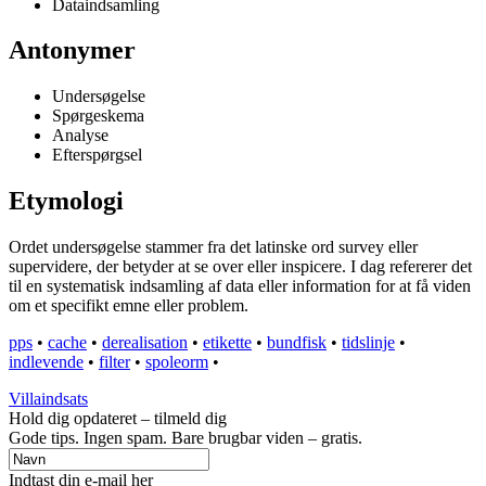
Dataindsamling
Antonymer
Undersøgelse
Spørgeskema
Analyse
Efterspørgsel
Etymologi
Ordet undersøgelse stammer fra det latinske ord survey eller
supervidere, der betyder at se over eller inspicere. I dag refererer det
til en systematisk indsamling af data eller information for at få viden
om et specifikt emne eller problem.
pps
•
cache
•
derealisation
•
etikette
•
bundfisk
•
tidslinje
•
indlevende
•
filter
•
spoleorm
•
Villaindsats
Hold dig opdateret – tilmeld dig
Gode tips. Ingen spam. Bare brugbar viden – gratis.
Indtast din e-mail her