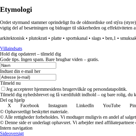
Etymologi
Ordet styrmand stammer oprindeligt fra de oldnordiske ord stýra (styre)
vigtig del af besætningen og bidrager til sikkerheden og effektiviteten af
arkitektonisk
•
plutokrati
•
platte
•
sportskanal
•
slags
•
ben,1
•
smuksa
Villaindsats
Hold dig opdateret – tilmeld dig
Gode tips. Ingen spam. Bare brugbar viden – gratis.
Indtast din e-mail her
Tilmeld nu
Jeg accepterer hjemmesidens brugervilkår og persondatapolitik.
Tilmeld dig nyhedsbrevet og få værdifuldt indhold – og bare rolig, du ka
Del og hjælp
X
Facebook
Instagram
LinkedIn
YouTube
Pin
© Ophavsretligt beskyttet materiale.
© Alle rettigheder forbeholdes. Vi modtager muligvis en andel af salget,
© Denne side er underlagt ophavsret. Vi arbejder med affiliatepartnere 
Intern navigation
Sideoversigt