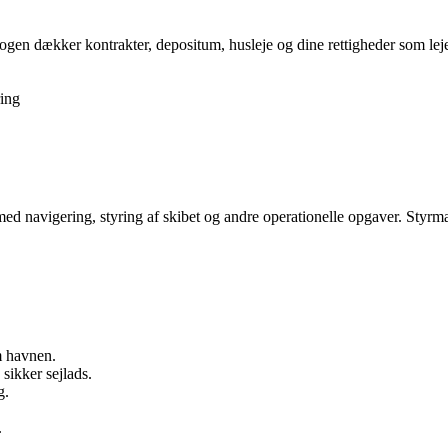
gen dækker kontrakter, depositum, husleje og dine rettigheder som lejer,
ing
 navigering, styring af skibet og andre operationelle opgaver. Styrmande
m havnen.
sikker sejlads.
g.
.