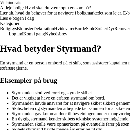
Villaindsats
At leje bolig: Hvad skal du være opmærksom på?
Lær alt, hvad du behøver for at navigere i boligmarkedet som lejer. E-bo
Læs e-bogen i dag
Kategorier
Bolig
Lys
Blomster
Dekoration
Hvidevarer
Borde
Stole
Sofaer
Dyr
Renover
Log ind
Kom i gang
Nyhedsbrev
Hvad betyder Styrmand?
En styrmand er en person ombord på et skib, som assisterer kaptajnen med
søfartsreglerne.
Eksempler på brug
Styrmanden stod ved roret og styrede skibet.
Det er vigtigt at have en erfaren styrmand om bord.
Styrmanden havde ansvaret for at navigere skibet sikkert genne
Skibschefen og styrmanden arbejdede tæt sammen for at sikre en 
Styrmanden gav kommandoer til besætningen under manøvrerin
En dygtig styrmand kender skibets tekniske systemer indgående.
Styrmanden skulle være opmærksom på eventuelle farer på søen
Skibets styrmand havde mange års erfaring til søs.