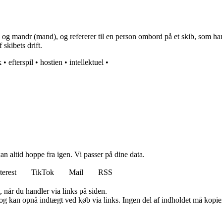
 og mandr (mand), og refererer til en person ombord på et skib, som har 
 skibets drift.
k
•
efterspil
•
hostien
•
intellektuel
•
n altid hoppe fra igen. Vi passer på dine data.
terest
TikTok
Mail
RSS
 når du handler via links på siden.
og kan opnå indtægt ved køb via links. Ingen del af indholdet må kopiere