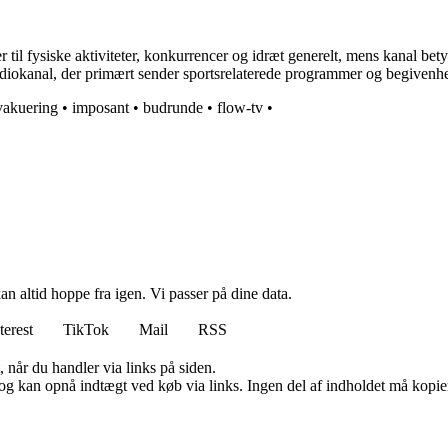
 til fysiske aktiviteter, konkurrencer og idræt generelt, mens kanal bet
r radiokanal, der primært sender sportsrelaterede programmer og begivenh
vakuering
•
imposant
•
budrunde
•
flow-tv
•
n altid hoppe fra igen. Vi passer på dine data.
terest
TikTok
Mail
RSS
 når du handler via links på siden.
og kan opnå indtægt ved køb via links. Ingen del af indholdet må kopiere