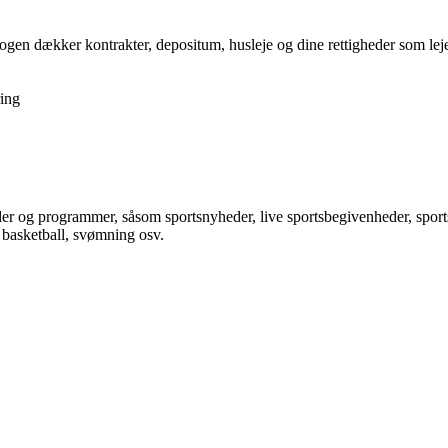
gen dækker kontrakter, depositum, husleje og dine rettigheder som lejer,
ing
der og programmer, såsom sportsnyheder, live sportsbegivenheder, sports
, basketball, svømning osv.