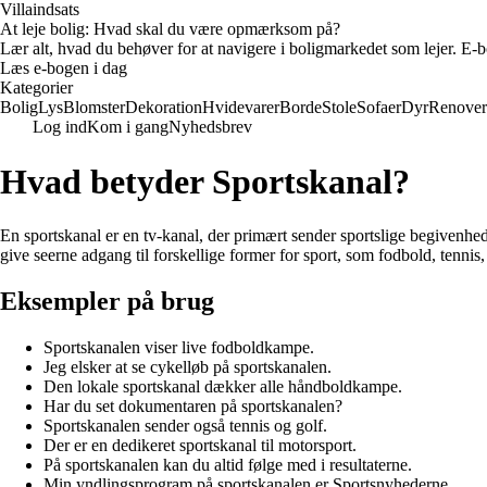
Villaindsats
At leje bolig: Hvad skal du være opmærksom på?
Lær alt, hvad du behøver for at navigere i boligmarkedet som lejer. E-bo
Læs e-bogen i dag
Kategorier
Bolig
Lys
Blomster
Dekoration
Hvidevarer
Borde
Stole
Sofaer
Dyr
Renover
Log ind
Kom i gang
Nyhedsbrev
Hvad betyder Sportskanal?
En sportskanal er en tv-kanal, der primært sender sportslige begivenhe
give seerne adgang til forskellige former for sport, som fodbold, tennis
Eksempler på brug
Sportskanalen viser live fodboldkampe.
Jeg elsker at se cykelløb på sportskanalen.
Den lokale sportskanal dækker alle håndboldkampe.
Har du set dokumentaren på sportskanalen?
Sportskanalen sender også tennis og golf.
Der er en dedikeret sportskanal til motorsport.
På sportskanalen kan du altid følge med i resultaterne.
Min yndlingsprogram på sportskanalen er Sportsnyhederne.