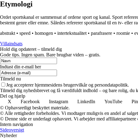
Etymologi
Ordet sportskanal er sammensat af ordene sport og kanal. Sport refererer
bestemt genre eller emne. Således refererer sportskanal til en tv- elle
abstrakt
•
speed
•
homogen
•
intertekstualitet
•
parafrasere
•
roomie
•
e
Villaindsats
Hold dig opdateret – tilmeld dig
Gode tips. Ingen spam. Bare brugbar viden – gratis.
Indtast din e-mail her
Tilmeld nu
Jeg accepterer hjemmesidens brugervilkår og persondatapolitik.
Tilmeld dig nyhedsbrevet og få værdifuldt indhold – og bare rolig, du ka
Del og hjælp
X
Facebook
Instagram
LinkedIn
YouTube
Pin
© Ophavsretligt beskyttet materiale.
© Alle rettigheder forbeholdes. Vi modtager muligvis en andel af salget,
© Denne side er underlagt ophavsret. Vi arbejder med affiliatepartnere 
Intern navigation
Sideoversigt
Nyheder