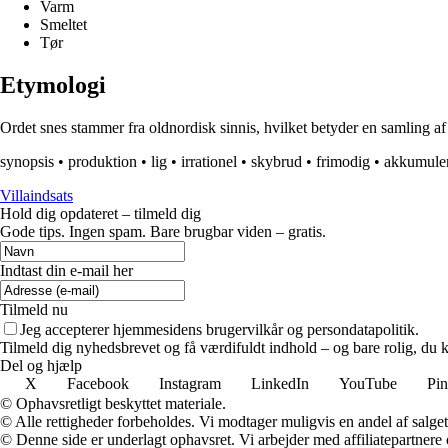
Varm
Smeltet
Tør
Etymologi
Ordet snes stammer fra oldnordisk sinnis, hvilket betyder en samling af 
synopsis
•
produktion
•
lig
•
irrationel
•
skybrud
•
frimodig
•
akkumuler
Villaindsats
Hold dig opdateret – tilmeld dig
Gode tips. Ingen spam. Bare brugbar viden – gratis.
Indtast din e-mail her
Tilmeld nu
Jeg accepterer hjemmesidens brugervilkår og persondatapolitik.
Tilmeld dig nyhedsbrevet og få værdifuldt indhold – og bare rolig, du ka
Del og hjælp
X
Facebook
Instagram
LinkedIn
YouTube
Pin
© Ophavsretligt beskyttet materiale.
© Alle rettigheder forbeholdes. Vi modtager muligvis en andel af salget,
© Denne side er underlagt ophavsret. Vi arbejder med affiliatepartnere 