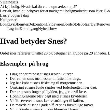
Villaindsats
At leje bolig: Hvad skal du være opmærksom på?
Lær alt, hvad du behøver for at navigere i boligmarkedet som lejer. E-bo
Læs e-bogen i dag
Kategorier
Bolig
Lys
Blomster
Dekoration
Hvidevarer
Borde
Stole
Sofaer
Dyr
Renover
Log ind
Kom i gang
Nyhedsbrev
Hvad betyder Snes?
Ordet snes refererer til tallet 20 og betegner en gruppe på 20 enheder. D
Eksempler på brug
I dag er der mindst et snes æbler i kurven.
Der var en snes mennesker til festen i lørdags.
Jeg har købt et snes friske æg til morgenmaden.
Omkring et snes fugle samles ved foderbrættet hver dag.
Der er et snes bøger på hylden, jeg gerne vil læse.
Honningkagerne blev bagt med et snes krydderier.
Vi fik serveret et snes lækre småkager til kaffen.
De malede husene i gaden få et snes forskellige farver.
Vi plukkede et snes smukke blomster i haven.