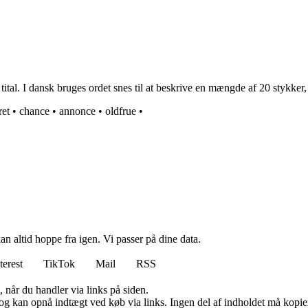
tital. I dansk bruges ordet snes til at beskrive en mængde af 20 stykker,
et
•
chance
•
annonce
•
oldfrue
•
n altid hoppe fra igen. Vi passer på dine data.
terest
TikTok
Mail
RSS
 når du handler via links på siden.
og kan opnå indtægt ved køb via links. Ingen del af indholdet må kopiere