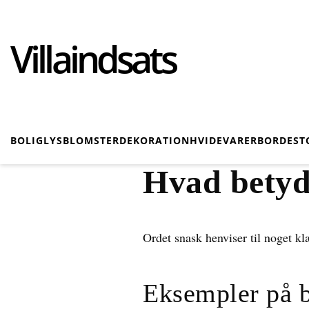
Villaindsats
BOLIG
LYS
BLOMSTER
DEKORATION
HVIDEVARER
BORDE
ST
Hvad betyd
Ordet snask henviser til noget klæ
Eksempler på 