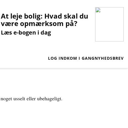
At leje bolig: Hvad skal du
være opmærksom på?
Læs e-bogen i dag
LOG IND
KOM I GANG
NYHEDSBREV
 noget usselt eller ubehageligt.