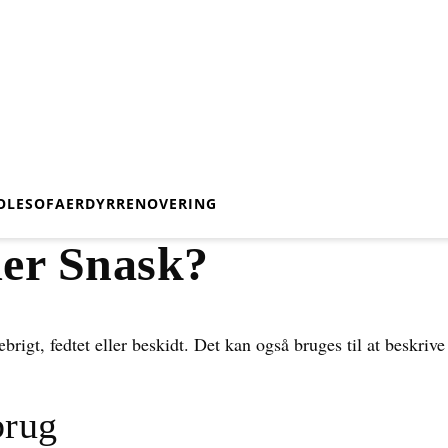
OLE
SOFAER
DYR
RENOVERING
er Snask?
brigt, fedtet eller beskidt. Det kan også bruges til at beskrive
brug