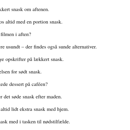
ækkert snask om aftenen.
os altid med en portion snask.
 filmen i aften?
re usundt – der findes også sunde alternativer.
nye opskrifter på lækkert snask.
elsen for sødt snask.
ede dessert på caféen?
er det søde snask efter maden.
altid lidt ekstra snask med hjem.
nask med i tasken til nødstilfælde.