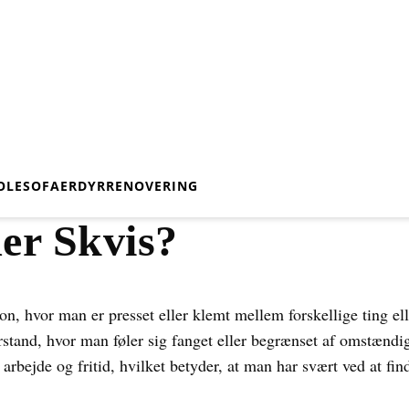
OLE
SOFAER
DYR
RENOVERING
er Skvis?
tion, hvor man er presset eller klemt mellem forskellige ting e
rstand, hvor man føler sig fanget eller begrænset af omstæn
 arbejde og fritid, hvilket betyder, at man har svært ved at fi