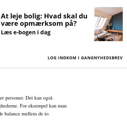
At leje bolig: Hvad skal du
være opmærksom på?
Læs e-bogen i dag
LOG IND
KOM I GANG
NYHEDSBREV
ller personer. Det kan også
dighederne. For eksempel kan man
nde balance mellem de to.