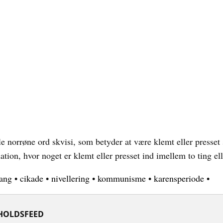
e norrøne ord skvisi, som betyder at være klemt eller presse
tuation, hvor noget er klemt eller presset ind imellem to ting el
tang
•
cikade
•
nivellering
•
kommunisme
•
karensperiode
•
HOLDSFEED