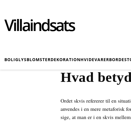
Villaindsats
BOLIG
LYS
BLOMSTER
DEKORATION
HVIDEVARER
BORDE
ST
Hvad betyd
Ordet skvis refererer til en situa
anvendes i en mere metaforisk fo
sige, at man er i en skvis mellem