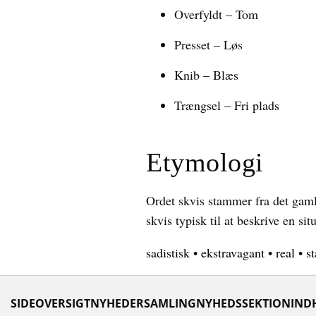
Overfyldt – Tom
Presset – Løs
Knib – Blæs
Trængsel – Fri plads
Etymologi
Ordet skvis stammer fra det gaml
skvis typisk til at beskrive en si
sadistisk
•
ekstravagant
•
real
•
s
SIDEOVERSIGT
NYHEDER
SAMLING
NYHEDSSEKTION
IND