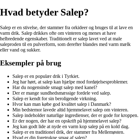
Hvad betyder Salep?
Salep er en stivelse, der stammer fra orkideer og bruges til at lave en
varm drik. Salep drikkes ofte om vinteren og menes at have
helbredende egenskaber. Traditionelt er salep lavet ved at male
saleproden til en pulverform, som derefter blandes med varm mælk
eller vand og sukker.
Eksempler på brug
Salep er en populær drik i Tyrkiet.
Jeg har hørt, at salep kan hjælpe mod fordøjelsesproblemer.
Har du nogensinde smagt salep med kanel?
Der er mange sundhedsmæssige fordele ved salep.
Salep er kendt for sin beroligende virkning.
Hvor kan man købe god kvalitet salep i Danmark?
Min bedstemor lavede altid hjemmelavet salep om vinteren.
Salep indeholder naturlige ingredienser, der er gode for kroppen.
Er der nogen, der har en opskrift på hjemmelavet salep?
Jeg kan godt lide at nyde en varm kop salep på en kold dag.
Salep er en traditionel drik, der stammer fra Mellemøsten.
Hvad er din foretrukne smag af salep?