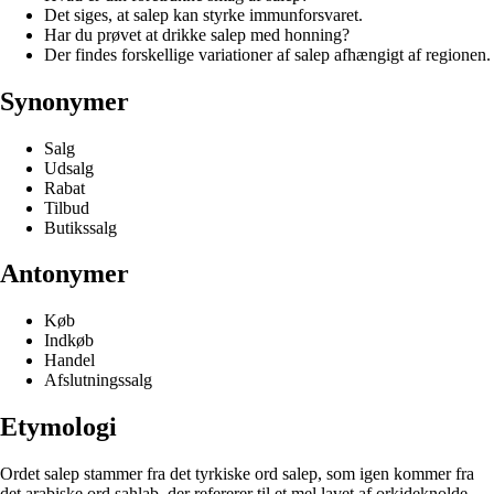
Det siges, at salep kan styrke immunforsvaret.
Har du prøvet at drikke salep med honning?
Der findes forskellige variationer af salep afhængigt af regionen.
Synonymer
Salg
Udsalg
Rabat
Tilbud
Butikssalg
Antonymer
Køb
Indkøb
Handel
Afslutningssalg
Etymologi
Ordet salep stammer fra det tyrkiske ord salep, som igen kommer fra
det arabiske ord saḥlab, der refererer til et mel lavet af orkideknolde.