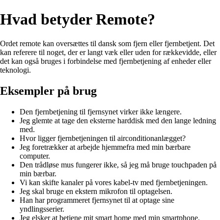
Hvad betyder Remote?
Ordet remote kan oversættes til dansk som fjern eller fjernbetjent. Det
kan referere til noget, der er langt væk eller uden for rækkevidde, eller
det kan også bruges i forbindelse med fjernbetjening af enheder eller
teknologi.
Eksempler på brug
Den fjernbetjening til fjernsynet virker ikke længere.
Jeg glemte at tage den eksterne harddisk med den lange ledning
med.
Hvor ligger fjernbetjeningen til airconditionanlægget?
Jeg foretrækker at arbejde hjemmefra med min bærbare
computer.
Den trådløse mus fungerer ikke, så jeg må bruge touchpaden på
min bærbar.
Vi kan skifte kanaler på vores kabel-tv med fjernbetjeningen.
Jeg skal bruge en ekstern mikrofon til optagelsen.
Han har programmeret fjernsynet til at optage sine
yndlingsserier.
Jeg elsker at betjene mit smart home med min smartphone.