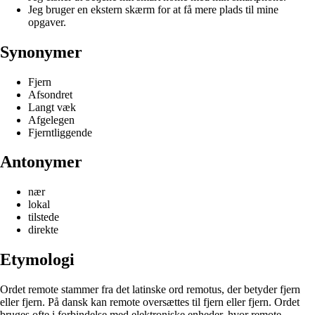
Jeg bruger en ekstern skærm for at få mere plads til mine
opgaver.
Synonymer
Fjern
Afsondret
Langt væk
Afgelegen
Fjerntliggende
Antonymer
nær
lokal
tilstede
direkte
Etymologi
Ordet remote stammer fra det latinske ord remotus, der betyder fjern
eller fjern. På dansk kan remote oversættes til fjern eller fjern. Ordet
bruges ofte i forbindelse med elektroniske enheder, hvor remote