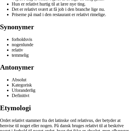
Hun er relativt hurtig til at lære nye ting.
Det er relativt svært at få job i den branche lige nu.
Priserne på mad i den restaurant er relativt rimelige.
Synonymer
forholdsvis
nogenlunde
relativ
temmelig
Antonymer
Absolut
Kategorisk
Uforanderlig
Definitivt
Etymologi
Ordet relativt stammer fra det latinske ord relativus, der betyder at
henvise til noget eller nogen. På dansk bruges relativt til at beskrive
noget i forhold til noget andet, hvor det ikke er absolut, men afhænger