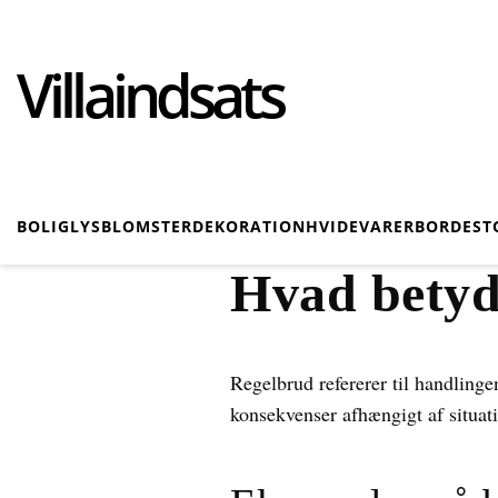
Villaindsats
BOLIG
LYS
BLOMSTER
DEKORATION
HVIDEVARER
BORDE
ST
Hvad betyd
Regelbrud refererer til handlinge
konsekvenser afhængigt af situati