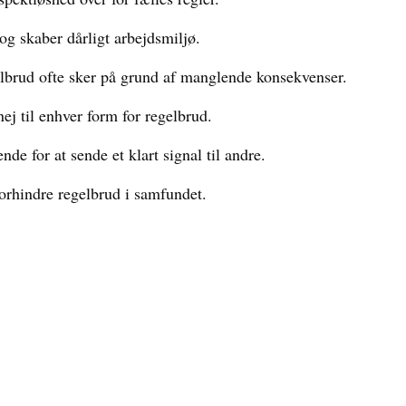
g skaber dårligt arbejdsmiljø.
elbrud ofte sker på grund af manglende konsekvenser.
j til enhver form for regelbrud.
nde for at sende et klart signal til andre.
 forhindre regelbrud i samfundet.