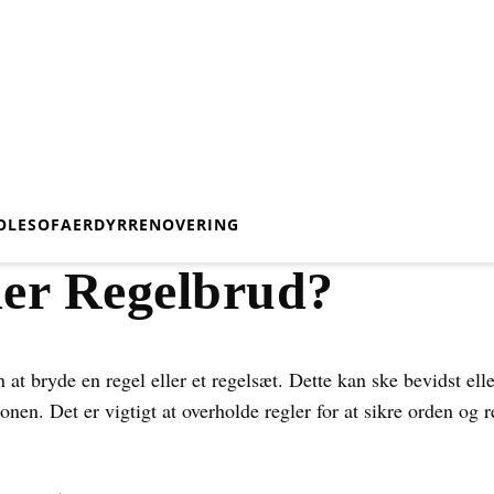
OLE
SOFAER
DYR
RENOVERING
er Regelbrud?
n at bryde en regel eller et regelsæt. Dette kan ske bevidst el
onen. Det er vigtigt at overholde regler for at sikre orden og 