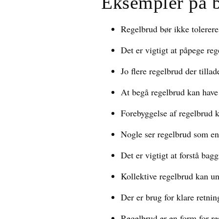
Eksempler på 
Regelbrud bør ikke tolereres
Det er vigtigt at påpege re
Jo flere regelbrud der tillad
At begå regelbrud kan have 
Forebyggelse af regelbrud 
Nogle ser regelbrud som en 
Det er vigtigt at forstå ba
Kollektive regelbrud kan u
Der er brug for klare retnin
Regelbrud er en form for res