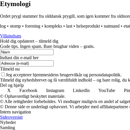
Etymologi
Ordet prygl stammer fra olddansk prygill, som igen kommer fra oldnordisk
log
•
stomp
•
forening
•
kompleks
•
last
•
helseprodukt
•
natmand
•
etat
Villaindsats
Hold dig opdateret – tilmeld dig
Gode tips. Ingen spam. Bare brugbar viden – gratis.
Indtast din e-mail her
Tilmeld nu
Jeg accepterer hjemmesidens brugervilkår og persondatapolitik.
Tilmeld dig nyhedsbrevet og få værdifuldt indhold – og bare rolig, du ka
Del og hjælp
X
Facebook
Instagram
LinkedIn
YouTube
Pin
© Ophavsretligt beskyttet materiale.
© Alle rettigheder forbeholdes. Vi modtager muligvis en andel af salget,
© Denne side er underlagt ophavsret. Vi arbejder med affiliatepartnere 
Intern navigation
Sideoversigt
Nyheder
Samling