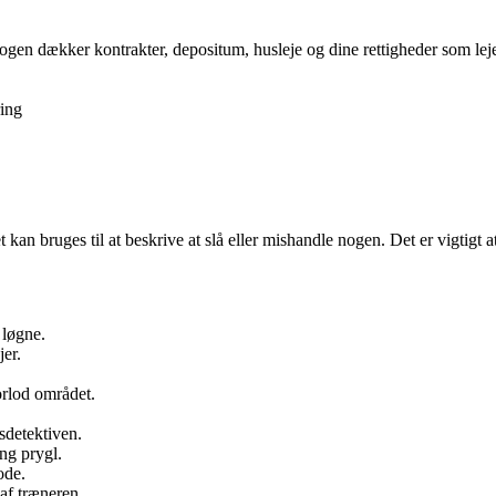
gen dækker kontrakter, depositum, husleje og dine rettigheder som lejer,
ing
t kan bruges til at beskrive at slå eller mishandle nogen. Det er vigtigt a
 løgne.
jer.
orlod området.
sdetektiven.
ng prygl.
ode.
af træneren.