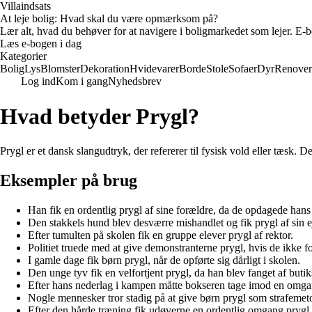
Villaindsats
At leje bolig: Hvad skal du være opmærksom på?
Lær alt, hvad du behøver for at navigere i boligmarkedet som lejer. E-bo
Læs e-bogen i dag
Kategorier
Bolig
Lys
Blomster
Dekoration
Hvidevarer
Borde
Stole
Sofaer
Dyr
Renover
Log ind
Kom i gang
Nyhedsbrev
Hvad betyder Prygl?
Prygl er et dansk slangudtryk, der refererer til fysisk vold eller tæsk. De
Eksempler på brug
Han fik en ordentlig prygl af sine forældre, da de opdagede hans
Den stakkels hund blev desværre mishandlet og fik prygl af sin e
Efter tumulten på skolen fik en gruppe elever prygl af rektor.
Politiet truede med at give demonstranterne prygl, hvis de ikke f
I gamle dage fik børn prygl, når de opførte sig dårligt i skolen.
Den unge tyv fik en velfortjent prygl, da han blev fanget af butik
Efter hans nederlag i kampen måtte bokseren tage imod en omga
Nogle mennesker tror stadig på at give børn prygl som strafemet
Efter den hårde træning fik udøverne en ordentlig omgang prygl 