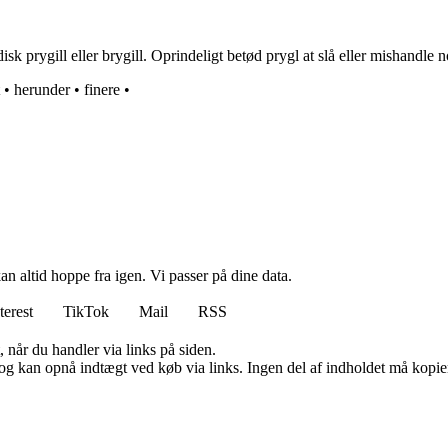
 prygill eller brygill. Oprindeligt betød prygl at slå eller mishandle no
•
herunder
•
finere
•
n altid hoppe fra igen. Vi passer på dine data.
terest
TikTok
Mail
RSS
 når du handler via links på siden.
og kan opnå indtægt ved køb via links. Ingen del af indholdet må kopiere