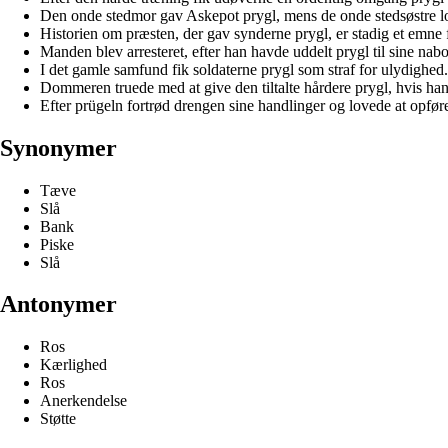
Den onde stedmor gav Askepot prygl, mens de onde stedsøstre l
Historien om præsten, der gav synderne prygl, er stadig et emne 
Manden blev arresteret, efter han havde uddelt prygl til sine nabo
I det gamle samfund fik soldaterne prygl som straf for ulydighed.
Dommeren truede med at give den tiltalte hårdere prygl, hvis han 
Efter prügeln fortrød drengen sine handlinger og lovede at opføre
Synonymer
Tæve
Slå
Bank
Piske
Slå
Antonymer
Ros
Kærlighed
Ros
Anerkendelse
Støtte