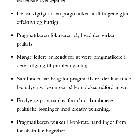
teoretiske overvejelser.
Det er vigtigt for en pragmatiker at få tingene gjort
effektivt og hurtigt.
Pragmatikeren fokuserer på, hvad der virker i
praksis.
Mange ledere er kendt for at være pragmatikere i
deres tilgang til problemløsning.
Samfundet har brug for pragmatikere, der kan finde
bæredygtige løsninger på komplekse udfordringer.
En dygtig pragmatiker formår at kombinere
praktiske løsninger med kreativ tænkning.
Pragmatikeren tænker i konkrete handlinger frem
for abstrakte begreber.