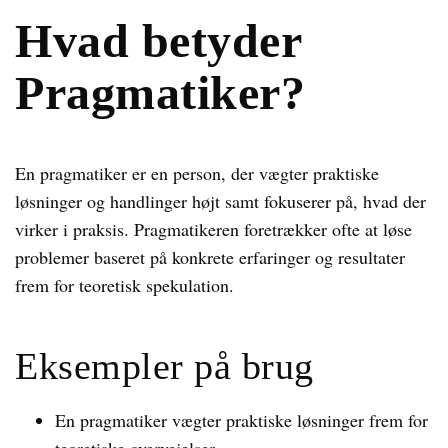
Hvad betyder
Pragmatiker?
En pragmatiker er en person, der vægter praktiske
løsninger og handlinger højt samt fokuserer på, hvad der
virker i praksis. Pragmatikeren foretrækker ofte at løse
problemer baseret på konkrete erfaringer og resultater
frem for teoretisk spekulation.
Eksempler på brug
En pragmatiker vægter praktiske løsninger frem for