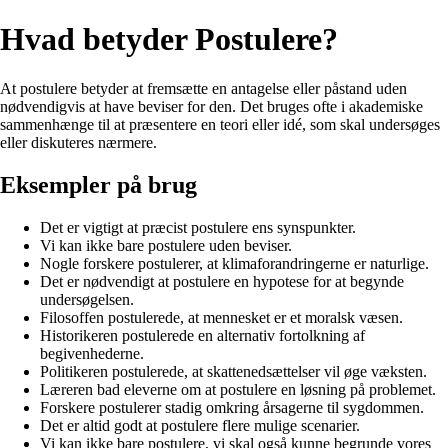
Hvad betyder Postulere?
At postulere betyder at fremsætte en antagelse eller påstand uden
nødvendigvis at have beviser for den. Det bruges ofte i akademiske
sammenhænge til at præsentere en teori eller idé, som skal undersøges
eller diskuteres nærmere.
Eksempler på brug
Det er vigtigt at præcist postulere ens synspunkter.
Vi kan ikke bare postulere uden beviser.
Nogle forskere postulerer, at klimaforandringerne er naturlige.
Det er nødvendigt at postulere en hypotese for at begynde
undersøgelsen.
Filosoffen postulerede, at mennesket er et moralsk væsen.
Historikeren postulerede en alternativ fortolkning af
begivenhederne.
Politikeren postulerede, at skattenedsættelser vil øge væksten.
Læreren bad eleverne om at postulere en løsning på problemet.
Forskere postulerer stadig omkring årsagerne til sygdommen.
Det er altid godt at postulere flere mulige scenarier.
Vi kan ikke bare postulere, vi skal også kunne begrunde vores