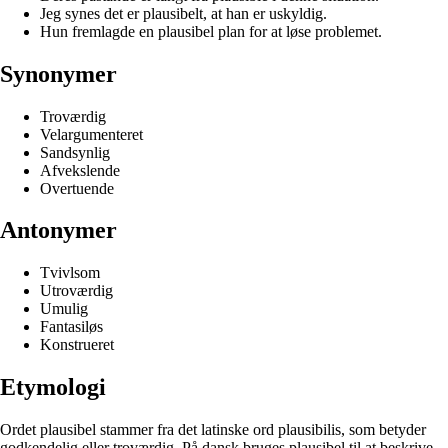
Jeg synes det er plausibelt, at han er uskyldig.
Hun fremlagde en plausibel plan for at løse problemet.
Synonymer
Troværdig
Velargumenteret
Sandsynlig
Afvekslende
Overtuende
Antonymer
Tvivlsom
Utroværdig
Umulig
Fantasiløs
Konstrueret
Etymologi
Ordet plausibel stammer fra det latinske ord plausibilis, som betyder
godkendelig eller troværdig. På dansk bruges plausibel til at beskrive