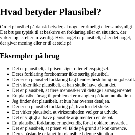
Hvad betyder Plausibel?
Ordet plausibel på dansk betyder, at noget er rimeligt eller sandsynligt.
Det bruges typisk til at beskrive en forklaring eller en situation, der
virker logisk eller troværdig. Hvis noget er plausibelt, så er det noget,
der giver mening eller er til at stole på.
Eksempler på brug
Det er plausibelt, at prisen stiger efter efterspørgsel.
Deres forklaring forekommer ikke særlig plausibel.
Der er en plausibel forklaring bag hendes beslutning om jobskift.
Det virker ikke plausibelt, at han skulle have glemt det.
Det er plausibelt, at flere mennesker vil deltage i arrangementet.
En plausibel årsag til problemet er manglen på kommunikation.
Jeg finder det plausibelt, at hun har overset detaljen.
Der er en plausibel forklaring på, hvorfor det skete.
Det virker plausibelt, at virksomheden vælger at udvide.
Det er vigtigt at have plausible argumenter i en debat.
En plausibel forklaring er nødvendig for at opklare mysteriet.
Det er plausibelt, at prisen vil falde på grund af konkurrence.
Deres påstande er langt fra plausible i denne situation.