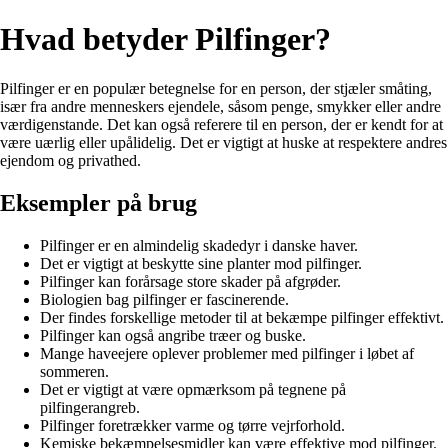
Hvad betyder Pilfinger?
Pilfinger er en populær betegnelse for en person, der stjæler småting,
især fra andre menneskers ejendele, såsom penge, smykker eller andre
værdigenstande. Det kan også referere til en person, der er kendt for at
være uærlig eller upålidelig. Det er vigtigt at huske at respektere andres
ejendom og privathed.
Eksempler på brug
Pilfinger er en almindelig skadedyr i danske haver.
Det er vigtigt at beskytte sine planter mod pilfinger.
Pilfinger kan forårsage store skader på afgrøder.
Biologien bag pilfinger er fascinerende.
Der findes forskellige metoder til at bekæmpe pilfinger effektivt.
Pilfinger kan også angribe træer og buske.
Mange haveejere oplever problemer med pilfinger i løbet af
sommeren.
Det er vigtigt at være opmærksom på tegnene på
pilfingerangreb.
Pilfinger foretrækker varme og tørre vejrforhold.
Kemiske bekæmpelsesmidler kan være effektive mod pilfinger.