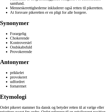
samfund.
Menneskerettighederne inkluderer også retten til pikeretten.
At forsvare pikeretten er en pligt for alle borgere.
Synonymer
Forargelig
Chokerende
Kontroversiel
Ondskabsfuld
Provokerende
Antonymer
prikkelet
provokeret
udfordret
fornærmet
Etymologi
Ordet pikeret stammer fra dansk og betyder retten til at vælge eller
prioritere noget før andre. Ordet refererer til en privilegeret position