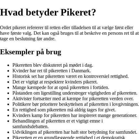
Hvad betyder Pikeret?
Ordet pikeret refererer til retten eller tilladelsen til at vælge først eller
have første valg. Det kan også bruges til at beskrive en persons ret til at
tage en beslutning før andre.
Eksempler på brug
Pikeretten blev diskuteret på mødet i dag.
Kvinder har ret til pikeretten i Danmark.
Historisk set har pikeretten været en kontroversiel rettighed.
Det er vigtigt at respektere kvinders pikeret.
Mange kæmpede for at opnå pikeretten i fortiden.
Påstanden om ligestilling understreger vigtigheden af pikeretten.
Aktivister fortsætter med at kæmpe for pikeretten verden over.
Politikere bør prioritere beskyttelsen af pikeretten i lovgivningen.
En rettighed som pikeretten må aldrig tages for givet.
Kvinders kamp for pikeretten har inspireret mange generationer.
Behandlingen af pikeretten er et vigtigt emne i
samfundsdebatten.
Udviklingen af pikeretten har haft stor betydning for samfundet.
Pikeretten er en grundlæggende rettighed i et demokratisk