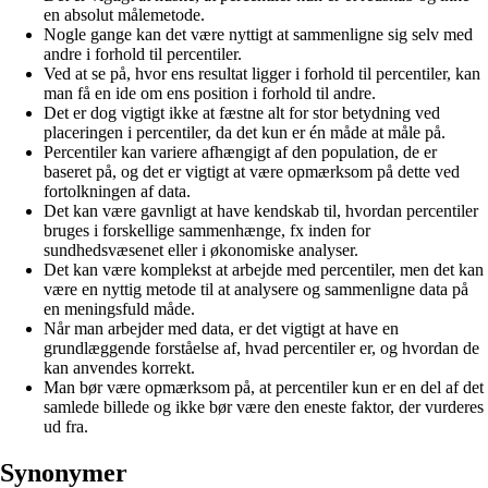
en absolut målemetode.
Nogle gange kan det være nyttigt at sammenligne sig selv med
andre i forhold til percentiler.
Ved at se på, hvor ens resultat ligger i forhold til percentiler, kan
man få en ide om ens position i forhold til andre.
Det er dog vigtigt ikke at fæstne alt for stor betydning ved
placeringen i percentiler, da det kun er én måde at måle på.
Percentiler kan variere afhængigt af den population, de er
baseret på, og det er vigtigt at være opmærksom på dette ved
fortolkningen af data.
Det kan være gavnligt at have kendskab til, hvordan percentiler
bruges i forskellige sammenhænge, fx inden for
sundhedsvæsenet eller i økonomiske analyser.
Det kan være komplekst at arbejde med percentiler, men det kan
være en nyttig metode til at analysere og sammenligne data på
en meningsfuld måde.
Når man arbejder med data, er det vigtigt at have en
grundlæggende forståelse af, hvad percentiler er, og hvordan de
kan anvendes korrekt.
Man bør være opmærksom på, at percentiler kun er en del af det
samlede billede og ikke bør være den eneste faktor, der vurderes
ud fra.
Synonymer