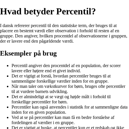
Hvad betyder Percentil?
I dansk refererer percentil til den statistiske term, der bruges til at
placere en bestemt værdi eller observation i forhold til resten af en
gruppe. Den angiver, hvilken procentdel af observationerne i gruppen,
der er lavere end den pågældende værdi.
Eksempler på brug
Percentil angiver den procentdel af en population, der scorer
lavere eller højere end et givet individ.
Det er vigtigt at forstå, hvordan percentiler bruges til at
sammenligne forskellige værdier inden for en gruppe.
Når man taler om vækstkurver for børn, bruges ofte percentiler
til at vurdere barnets udvikling.
Det er almindeligt at se vægt og højde målt i forhold til
forskellige percentiler for børn.
Percentiler kan også anvendes i statistik for at sammenligne data
inden for en given population.
Ved at se på percentiler kan man få en bedre forståelse af
fordelingen af værdier i en gruppe.
Det er vigtigt at huske, at percentiler kun er et redskab og ikke