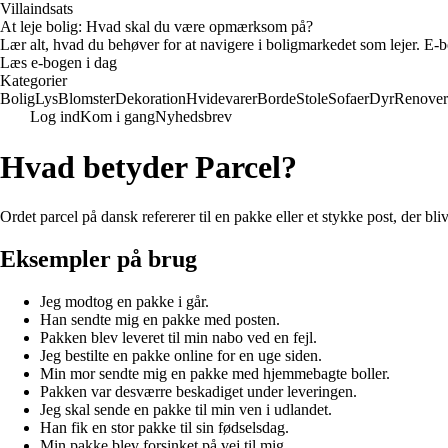
Villaindsats
At leje bolig: Hvad skal du være opmærksom på?
Lær alt, hvad du behøver for at navigere i boligmarkedet som lejer. E-bo
Læs e-bogen i dag
Kategorier
Bolig
Lys
Blomster
Dekoration
Hvidevarer
Borde
Stole
Sofaer
Dyr
Renover
Log ind
Kom i gang
Nyhedsbrev
Hvad betyder Parcel?
Ordet parcel på dansk refererer til en pakke eller et stykke post, der bliv
Eksempler på brug
Jeg modtog en pakke i går.
Han sendte mig en pakke med posten.
Pakken blev leveret til min nabo ved en fejl.
Jeg bestilte en pakke online for en uge siden.
Min mor sendte mig en pakke med hjemmebagte boller.
Pakken var desværre beskadiget under leveringen.
Jeg skal sende en pakke til min ven i udlandet.
Han fik en stor pakke til sin fødselsdag.
Min pakke blev forsinket på vej til mig.