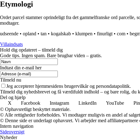
Etymologi
Ordet parcel stammer oprindeligt fra det gammelfranske ord parcelle, som 
modtager.
udseende
•
opland
•
tan
•
kogalskab
•
klumpen
•
finurligt
•
com
•
beg
Villaindsats
Hold dig opdateret – tilmeld dig
Gode tips. Ingen spam. Bare brugbar viden – gratis.
Indtast din e-mail her
Tilmeld nu
Jeg accepterer hjemmesidens brugervilkår og persondatapolitik.
Tilmeld dig nyhedsbrevet og få værdifuldt indhold – og bare rolig, du ka
Del og hjælp
X
Facebook
Instagram
LinkedIn
YouTube
Pin
© Ophavsretligt beskyttet materiale.
© Alle rettigheder forbeholdes. Vi modtager muligvis en andel af salget,
© Denne side er underlagt ophavsret. Vi arbejder med affiliatepartnere 
Intern navigation
Sideoversigt
Nyheder