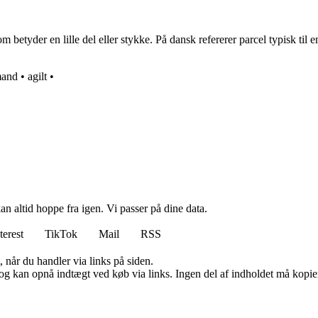
betyder en lille del eller stykke. På dansk refererer parcel typisk til e
mand
•
agilt
•
n altid hoppe fra igen. Vi passer på dine data.
terest
TikTok
Mail
RSS
 når du handler via links på siden.
og kan opnå indtægt ved køb via links. Ingen del af indholdet må kopiere