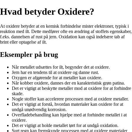
Hvad betyder Oxidere?
At oxidere betyder at en kemisk forbindelse mister elektroner, typisk i
reaktion med ilt. Dette medfører ofte en ændring af stoffets egenskaber,
f.eks. dannelsen af rust på jern. Oxidation kan også indebære tab af
brint eller optagelse af ilt.
Eksempler på brug
Når metallet udsættes for ilt, begynder det at oxidere.
Jern har en tendens til at oxidere og danne rust.
Oxygen er afgørende for at metaller kan oxidere.
Når kobber oxidere, dannes der en karakteristisk grøn patina.
Det er vigtigt at beskytte metaller mod at oxidere for at forhindre
skade.
Nogle stoffer kan accelerere processen med at oxidere metaller.
Det er vigtigt at forstå, hvordan materialer kan oxidere for at
undgå unødvendig korrosion.
Overfladebehandling kan hjælpe med at forhindre metallet i at
oxidere.
Det er vigtigt at holde metallet tørt for at undgå oxidation.
Surt regn kan fremskynde processen med at oxidere materialer