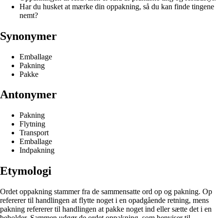
Har du husket at mærke din oppakning, så du kan finde tingene
nemt?
Synonymer
Emballage
Pakning
Pakke
Antonymer
Pakning
Flytning
Transport
Emballage
Indpakning
Etymologi
Ordet oppakning stammer fra de sammensatte ord op og pakning. Op
refererer til handlingen at flytte noget i en opadgående retning, mens
pakning refererer til handlingen at pakke noget ind eller sætte det i en
beholder. Sammen udgør de ordet oppakning, som henviser til