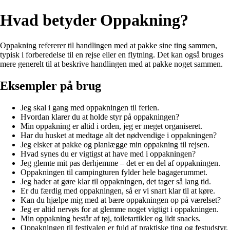
Hvad betyder Oppakning?
Oppakning refererer til handlingen med at pakke sine ting sammen,
typisk i forberedelse til en rejse eller en flytning. Det kan også bruges
mere generelt til at beskrive handlingen med at pakke noget sammen.
Eksempler på brug
Jeg skal i gang med oppakningen til ferien.
Hvordan klarer du at holde styr på oppakningen?
Min oppakning er altid i orden, jeg er meget organiseret.
Har du husket at medtage alt det nødvendige i oppakningen?
Jeg elsker at pakke og planlægge min oppakning til rejsen.
Hvad synes du er vigtigst at have med i oppakningen?
Jeg glemte mit pas derhjemme – det er en del af oppakningen.
Oppakningen til campingturen fylder hele bagagerummet.
Jeg hader at gøre klar til oppakningen, det tager så lang tid.
Er du færdig med oppakningen, så er vi snart klar til at køre.
Kan du hjælpe mig med at bære oppakningen op på værelset?
Jeg er altid nervøs for at glemme noget vigtigt i oppakningen.
Min oppakning består af tøj, toiletartikler og lidt snacks.
Oppakningen til festivalen er fuld af praktiske ting og festudstyr.