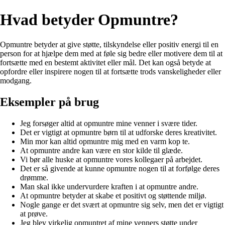
Hvad betyder Opmuntre?
Opmuntre betyder at give støtte, tilskyndelse eller positiv energi til en
person for at hjælpe dem med at føle sig bedre eller motivere dem til at
fortsætte med en bestemt aktivitet eller mål. Det kan også betyde at
opfordre eller inspirere nogen til at fortsætte trods vanskeligheder eller
modgang.
Eksempler på brug
Jeg forsøger altid at opmuntre mine venner i svære tider.
Det er vigtigt at opmuntre børn til at udforske deres kreativitet.
Min mor kan altid opmuntre mig med en varm kop te.
At opmuntre andre kan være en stor kilde til glæde.
Vi bør alle huske at opmuntre vores kollegaer på arbejdet.
Det er så givende at kunne opmuntre nogen til at forfølge deres
drømme.
Man skal ikke undervurdere kraften i at opmuntre andre.
At opmuntre betyder at skabe et positivt og støttende miljø.
Nogle gange er det svært at opmuntre sig selv, men det er vigtigt
at prøve.
Jeg blev virkelig opmuntret af mine venners støtte under